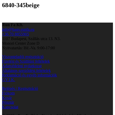
6840-345beige
Run Fa Kft.
info@bags-runfa.eu
+36 70 8855905
1107 Budapest, Szállás utca 13. N3.
Monori Center Zone D
Nyitvatartás: Hé.-Va. 9:00-17:00
Viszonteladói regisztráció
Fizetési és Szállítási feltételek
Adatvédelmi nyilatkozat
Általános szerződési feltételek
Reklamáció és egyéb információk
GY.I.K.
Belépés / Regisztráció
Fiókom
Kosár
Pénztár
Kapcsolat