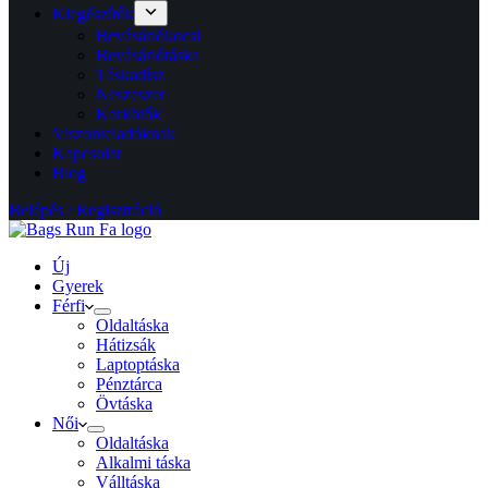
Kiegészítők
Bevásárlókocsi
Bevásárlótáska
Táskadísz
Neszeszer
Karkötők
Viszonteladóknak
Kapcsolat
Blog
Belépés / Regisztráció
Új
Gyerek
Férfi
Oldaltáska
Hátizsák
Laptoptáska
Pénztárca
Övtáska
Női
Oldaltáska
Alkalmi táska
Válltáska