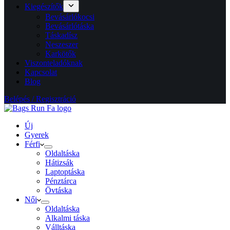
Kiegészítők
Bevásárlókocsi
Bevásárlótáska
Táskadísz
Neszeszer
Karkötők
Viszonteladóknak
Kapcsolat
Blog
Belépés / Regisztráció
Új
Gyerek
Férfi
Oldaltáska
Hátizsák
Laptoptáska
Pénztárca
Övtáska
Női
Oldaltáska
Alkalmi táska
Válltáska