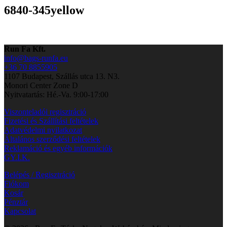
6840-345yellow
Run Fa Kft.
info@bags-runfa.eu
+36 70 8855905
1107 Budapest, Szállás utca 13. N3.
Monori Center Zone D
Nyitvatartás: Hé.-Va. 9:00-17:00
Viszonteladói regisztráció
Fizetési és Szállítási feltételek
Adatvédelmi nyilatkozat
Általános szerződési feltételek
Reklamáció és egyéb információk
GY.I.K.
Belépés / Regisztráció
Fiókom
Kosár
Pénztár
Kapcsolat