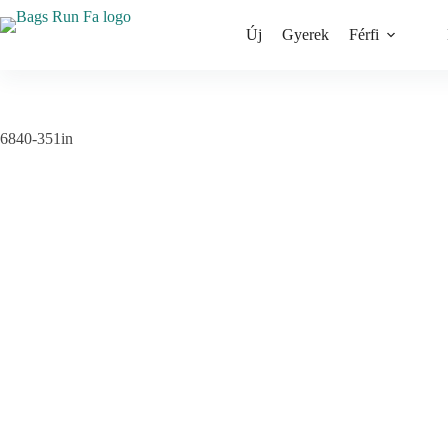
Skip
to
Új
Gyerek
Férfi
content
6840-351in