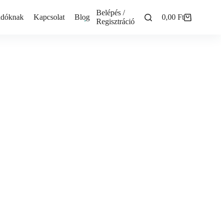
Belépés /
adóknak
Kapcsolat
Blog
0,00
Ft
Shopping
Regisztráció
cart