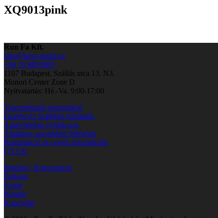
XQ9013pink
Run Fa Kft.
info@bags-runfa.eu
+36 70 8855905
1107 Budapest, Szállás utca 13. N3.
Monori Center Zone D
Nyitvatartás: Hé.-Va. 9:00-17:00
Viszonteladói regisztráció
Fizetési és Szállítási feltételek
Adatvédelmi nyilatkozat
Általános szerződési feltételek
Reklamáció és egyéb információk
GY.I.K.
Belépés / Regisztráció
Fiókom
Kosár
Pénztár
Kapcsolat