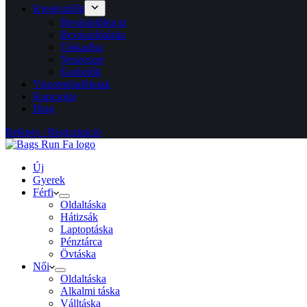
Kiegészítők
Bevásárlókocsi
Bevásárlótáska
Táskadísz
Neszeszer
Karkötők
Viszonteladóknak
Kapcsolat
Blog
Belépés / Regisztráció
Új
Gyerek
Férfi
Oldaltáska
Hátizsák
Laptoptáska
Pénztárca
Övtáska
Női
Oldaltáska
Alkalmi táska
Válltáska