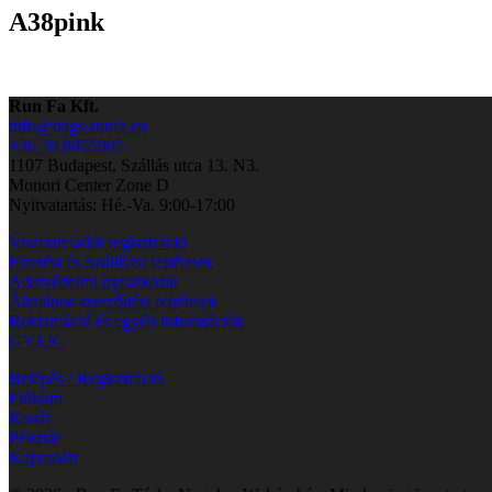
A38pink
Run Fa Kft.
info@bags-runfa.eu
+36 70 8855905
1107 Budapest, Szállás utca 13. N3.
Monori Center Zone D
Nyitvatartás: Hé.-Va. 9:00-17:00
Viszonteladói regisztráció
Fizetési és Szállítási feltételek
Adatvédelmi nyilatkozat
Általános szerződési feltételek
Reklamáció és egyéb információk
GY.I.K.
Belépés / Regisztráció
Fiókom
Kosár
Pénztár
Kapcsolat