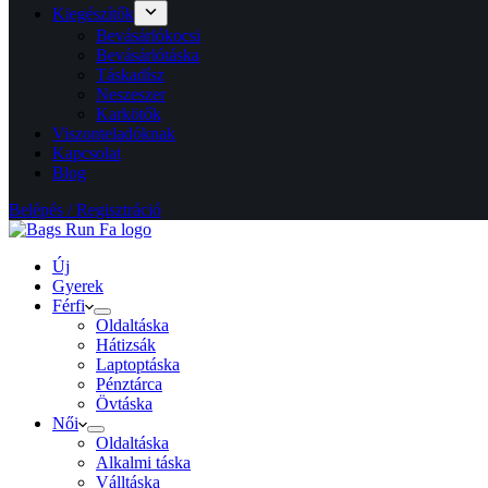
Kiegészítők
Bevásárlókocsi
Bevásárlótáska
Táskadísz
Neszeszer
Karkötők
Viszonteladóknak
Kapcsolat
Blog
Belépés / Regisztráció
Új
Gyerek
Férfi
Oldaltáska
Hátizsák
Laptoptáska
Pénztárca
Övtáska
Női
Oldaltáska
Alkalmi táska
Válltáska