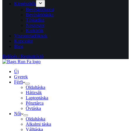
Kiegészítők
Bevásárlókocsi
Bevásárlótáska
Táskadísz
Neszeszer
Karkötők
Viszonteladóknak
Kapcsolat
Blog
Belépés / Regisztráció
Új
Gyerek
Férfi
Oldaltáska
Hátizsák
Laptoptáska
Pénztárca
Övtáska
Női
Oldaltáska
Alkalmi táska
Válltáska