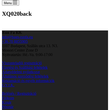
cart
Menu
XQ020back
Run Fa Kft.
info@bags-runfa.eu
+36 70 8855905
1107 Budapest, Szállás utca 13. N3.
Monori Center Zone D
Nyitvatartás: Hé.-Va. 9:00-17:00
Viszonteladói regisztráció
Fizetési és Szállítási feltételek
Adatvédelmi nyilatkozat
Általános szerződési feltételek
Reklamáció és egyéb információk
GY.I.K.
Belépés / Regisztráció
Fiókom
Kosár
Pénztár