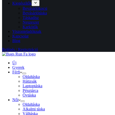
Kiegészítők
Bevásárlókocsi
Bevásárlótáska
Táskadísz
Neszeszer
Karkötők
Viszonteladóknak
Kapcsolat
Blog
Belépés / Regisztráció
Új
Gyerek
Férfi
Oldaltáska
Hátizsák
Laptoptáska
Pénztárca
Övtáska
Női
Oldaltáska
Alkalmi táska
Válltáska