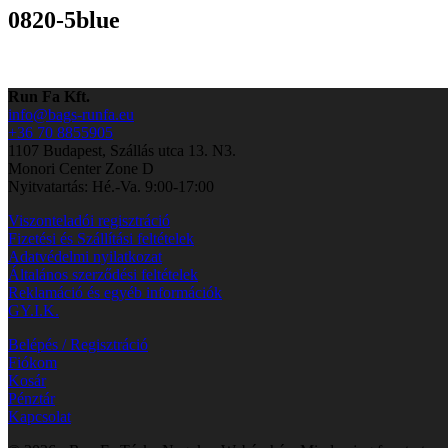
0820-5blue
Run Fa Kft.
info@bags-runfa.eu
+36 70 8855905
1107 Budapest, Szállás utca 13. N3.
Monori Center Zone D
Nyitvatartás: Hé.-Va. 9:00-17:00
Viszonteladói regisztráció
Fizetési és Szállítási feltételek
Adatvédelmi nyilatkozat
Általános szerződési feltételek
Reklamáció és egyéb információk
GY.I.K.
Belépés / Regisztráció
Fiókom
Kosár
Pénztár
Kapcsolat