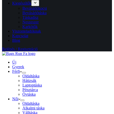
Kiegészítők
Bevásárlókocsi
Bevásárlótáska
Táskadísz
Neszeszer
Karkötők
Viszonteladóknak
Kapcsolat
Blog
Belépés / Regisztráció
Új
Gyerek
Férfi
Oldaltáska
Hátizsák
Laptoptáska
Pénztárca
Övtáska
Női
Oldaltáska
Alkalmi táska
Válltáska