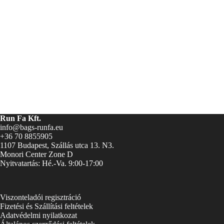
Run Fa Kft.
info@bags-runfa.eu
+36 70 8855905
1107 Budapest, Szállás utca 13. N3.
Monori Center Zone D
Nyitvatartás: Hé.-Va. 9:00-17:00
Viszonteladói regisztráció
Fizetési és Szállítási feltételek
Adatvédelmi nyilatkozat