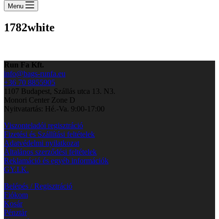
cart
Menu
1782white
Run Fa Kft.
info@bags-runfa.eu
+36 70 8855905
1107 Budapest, Szállás utca 13. N3.
Monori Center Zone D
Nyitvatartás: Hé.-Va. 9:00-17:00
Viszonteladói regisztráció
Fizetési és Szállítási feltételek
Adatvédelmi nyilatkozat
Általános szerződési feltételek
Reklamáció és egyéb információk
GY.I.K.
Belépés / Regisztráció
Fiókom
Kosár
Pénztár