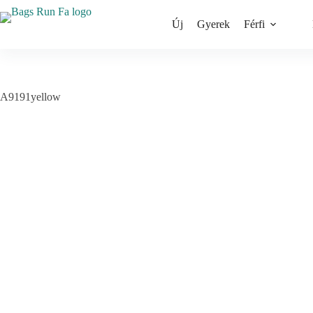
Skip
to
Új
Gyerek
Férfi
content
A9191yellow