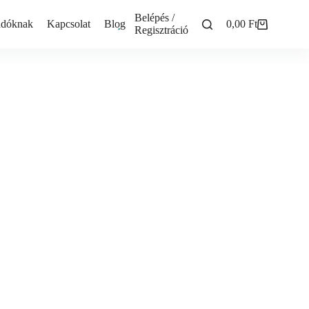
Belépés /
adóknak
Kapcsolat
Blog
0,00
Ft
Shopping
Regisztráció
cart