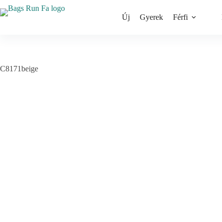
Skip
to
Új
Gyerek
Férfi
content
C8171beige