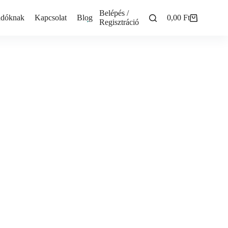
Belépés /
adóknak
Kapcsolat
Blog
0,00
Ft
Shopping
Regisztráció
cart