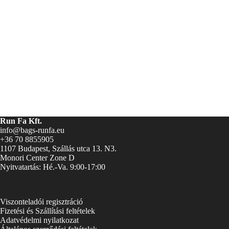
Run Fa Kft.
info@bags-runfa.eu
+36 70 8855905
1107 Budapest, Szállás utca 13. N3.
Monori Center Zone D
Nyitvatartás: Hé.-Va. 9:00-17:00
Viszonteladói regisztráció
Fizetési és Szállítási feltételek
Adatvédelmi nyilatkozat