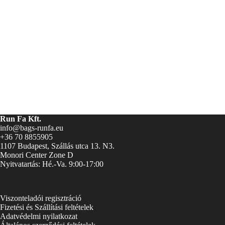
Run Fa Kft.
info@bags-runfa.eu
+36 70 8855905
1107 Budapest, Szállás utca 13. N3.
Monori Center Zone D
Nyitvatartás: Hé.-Va. 9:00-17:00
Viszonteladói regisztráció
Fizetési és Szállítási feltételek
Adatvédelmi nyilatkozat