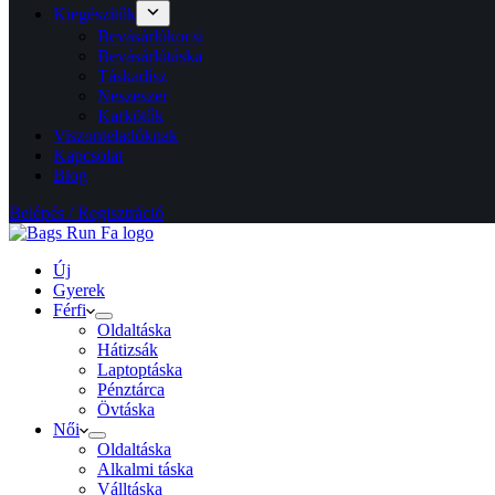
Kiegészítők
Bevásárlókocsi
Bevásárlótáska
Táskadísz
Neszeszer
Karkötők
Viszonteladóknak
Kapcsolat
Blog
Belépés / Regisztráció
Új
Gyerek
Férfi
Oldaltáska
Hátizsák
Laptoptáska
Pénztárca
Övtáska
Női
Oldaltáska
Alkalmi táska
Válltáska