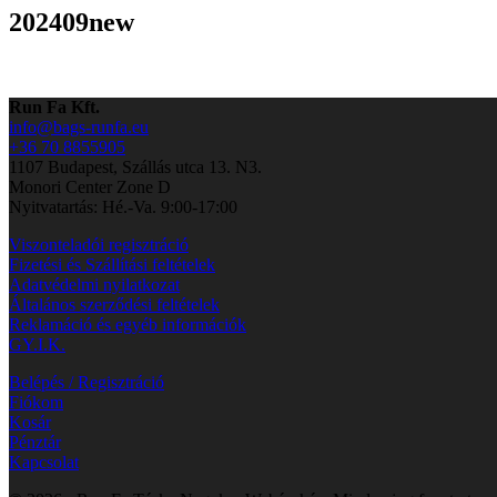
202409new
Run Fa Kft.
info@bags-runfa.eu
+36 70 8855905
1107 Budapest, Szállás utca 13. N3.
Monori Center Zone D
Nyitvatartás: Hé.-Va. 9:00-17:00
Viszonteladói regisztráció
Fizetési és Szállítási feltételek
Adatvédelmi nyilatkozat
Általános szerződési feltételek
Reklamáció és egyéb információk
GY.I.K.
Belépés / Regisztráció
Fiókom
Kosár
Pénztár
Kapcsolat