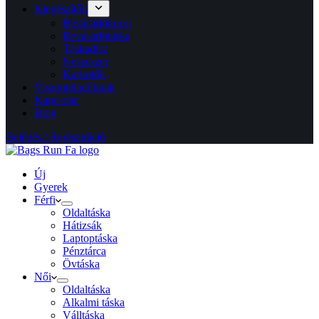
Kiegészítők
Bevásárlókocsi
Bevásárlótáska
Táskadísz
Neszeszer
Karkötők
Viszonteladóknak
Kapcsolat
Blog
Belépés / Regisztráció
Új
Gyerek
Férfi
Oldaltáska
Hátizsák
Laptoptáska
Pénztárca
Övtáska
Női
Oldaltáska
Alkalmi táska
Válltáska