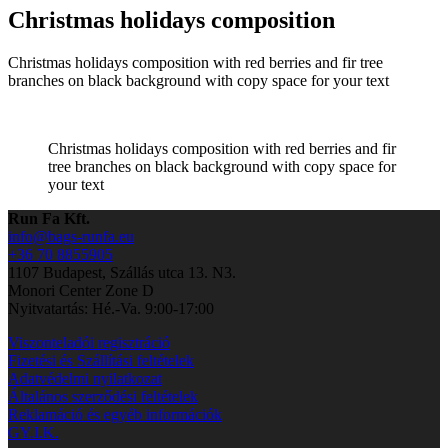
Christmas holidays composition
Christmas holidays composition with red berries and fir tree
branches on black background with copy space for your text
Christmas holidays composition with red berries and fir
tree branches on black background with copy space for
your text
Run Fa Kft.
info@bags-runfa.eu
+36 70 8855905
1107 Budapest, Szállás utca 13. N3.
Monori Center Zone D
Nyitvatartás: Hé.-Va. 9:00-17:00
Viszonteladói regisztráció
Fizetési és Szállítási feltételek
Adatvédelmi nyilatkozat
Általános szerződési feltételek
Reklamáció és egyéb információk
GY.I.K.