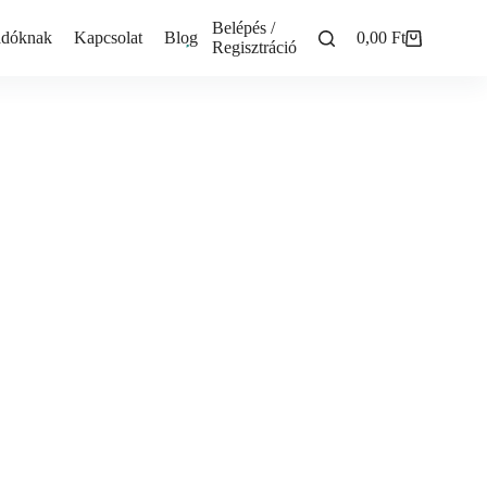
Belépés /
adóknak
Kapcsolat
Blog
0,00
Ft
Shopping
Regisztráció
cart