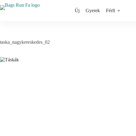
Skip
to
Új
Gyerek
Férfi
content
taska_nagykereskedes_02