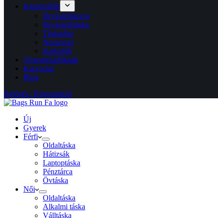
Kiegészítők
Bevásárlókocsi
Bevásárlótáska
Táskadísz
Neszeszer
Karkötők
Viszonteladóknak
Kapcsolat
Blog
Belépés / Regisztráció
Új
Gyerek
Férfi
Oldaltáska
Hátizsák
Laptoptáska
Pénztárca
Övtáska
Női
Oldaltáska
Alkalmi táska
Válltáska