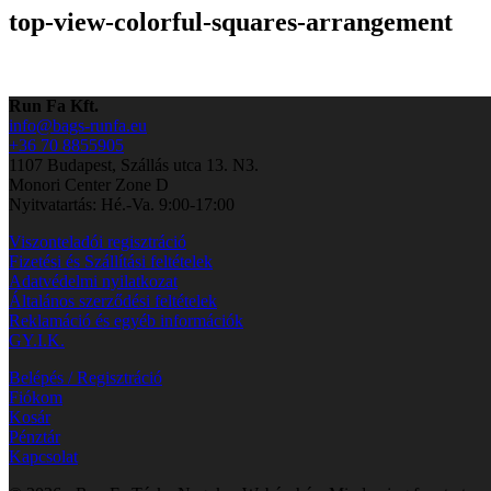
top-view-colorful-squares-arrangement
Run Fa Kft.
info@bags-runfa.eu
+36 70 8855905
1107 Budapest, Szállás utca 13. N3.
Monori Center Zone D
Nyitvatartás: Hé.-Va. 9:00-17:00
Viszonteladói regisztráció
Fizetési és Szállítási feltételek
Adatvédelmi nyilatkozat
Általános szerződési feltételek
Reklamáció és egyéb információk
GY.I.K.
Belépés / Regisztráció
Fiókom
Kosár
Pénztár
Kapcsolat