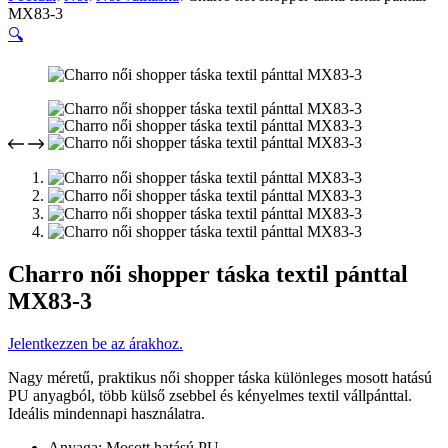
MX83-3
🔍
Charro női shopper táska textil pánttal
MX83-3
Jelentkezzen be az árakhoz.
Nagy méretű, praktikus női shopper táska különleges mosott hatású
PU anyagból, több külső zsebbel és kényelmes textil vállpánttal.
Ideális mindennapi használatra.
Anyaga: Mosott hatású PU