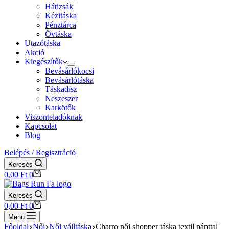
Hátizsák
Kézitáska
Pénztárca
Övtáska
Utazótáska
Akció
Kiegészítők
Bevásárlókocsi
Bevásárlótáska
Táskadísz
Neszeszer
Karkötők
Viszonteladóknak
Kapcsolat
Blog
Belépés / Regisztráció
Keresés
Shopping
0,00
Ft
0
cart
Keresés
Shopping
0,00
Ft
0
cart
Menu
Főoldal
Női
Női válltáska
Charro női shopper táska textil pánttal