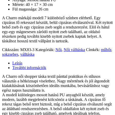
Mérete: 40 × 17 × 30 cm
Fül magassága: 26 cm
A Charro márkájú modell 7 különböző színben elérhető. Egy
cipzáras fő rekesszel készült, belül cipzáras elválasztóval. Két nyitott
belső zseb és egy cipzáras zseb segíti a rendszerezést. Elöl és hátul
egy-egy mágnesesen záródó nyitott zseb található, az oldalsó
részeken pedig további kisebb nyitott zsebek kaptak helyet. A
táskához hosszú textil vállpánt is tartozik.
Cikkszám:
MX83-3
Kategóriák:
Női
,
Női válltáska
Címkék:
műbőr
,
sokzsebes
,
válltáska
Leírás
További információk
A Charro női shopper táska textil pánttal praktikus és stílusos
választás a hétköznapi viselethez. Nagy méretének és jól átgondolt
kialakításának köszönhetően ideális munkába, bevásárláshoz vagy
egész napos használatra is.
A modell különleges mosott hatású PU anyagból készült, amely
modern, lazább megjelenést kölcsönöz a táskának. A cipzáras fő
rekesz tágas belső teret biztosít, míg a belső cipzáras elválasztó segít
az átlátható rendszerezésben. A belső oldalfalon két nyitott zseb és
egy kisebb cipzáras zseb található, amelyek ideálisak telefon,