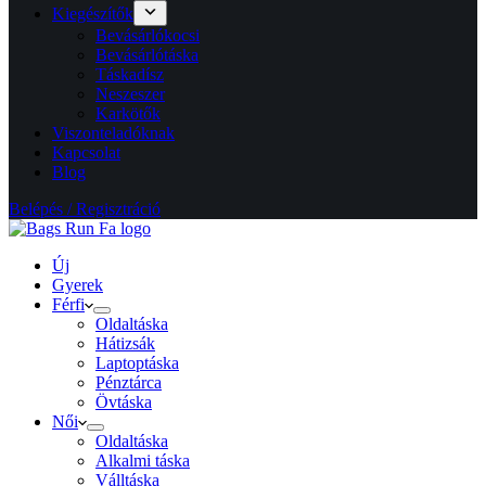
Kiegészítők
Bevásárlókocsi
Bevásárlótáska
Táskadísz
Neszeszer
Karkötők
Viszonteladóknak
Kapcsolat
Blog
Belépés / Regisztráció
Új
Gyerek
Férfi
Oldaltáska
Hátizsák
Laptoptáska
Pénztárca
Övtáska
Női
Oldaltáska
Alkalmi táska
Válltáska