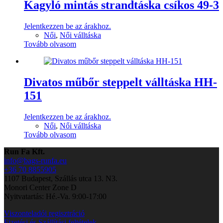
Kagyló mintás strandtáska csíkos 49-3
Jelentkezzen be az árakhoz.
Női
,
Női válltáska
Tovább olvasom
Divatos műbőr steppelt válltáska HH-
151
Jelentkezzen be az árakhoz.
Női
,
Női válltáska
Tovább olvasom
Run Fa Kft.
info@bags-runfa.eu
+36 70 8855905
1107 Budapest, Szállás utca 13. N3.
Monori Center Zone D
Nyitvatartás: Hé.-Va. 9:00-17:00
Viszonteladói regisztráció
Fizetési és Szállítási feltételek