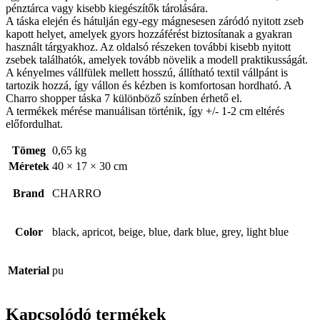
pénztárca vagy kisebb kiegészítők tárolására.
A táska elején és hátulján egy-egy mágnesesen záródó nyitott zseb
kapott helyet, amelyek gyors hozzáférést biztosítanak a gyakran
használt tárgyakhoz. Az oldalsó részeken további kisebb nyitott
zsebek találhatók, amelyek tovább növelik a modell praktikusságát.
A kényelmes vállfülek mellett hosszú, állítható textil vállpánt is
tartozik hozzá, így vállon és kézben is komfortosan hordható. A
Charro shopper táska 7 különböző színben érhető el.
A termékek mérése manuálisan történik, így +/- 1-2 cm eltérés
előfordulhat.
Tömeg
0,65 kg
Méretek
40 × 17 × 30 cm
Brand
CHARRO
Color
black, apricot, beige, blue, dark blue, grey, light blue
Material
pu
Kapcsolódó termékek