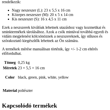
rendelkezik:
Nagy neszeszer (L): 23 x 5,5 x 16 cm
Közepes neszeszer (M): 20 x 5 x 14 cm
Kis neszeszer (S): 16 x 4,5 x 11 cm
Ezek a neszszerek kiválóak lehetnek utazáshoz vagy kozmetikai és
sminktermékek tárolásához. Azok a csók mintával továbbá egyedi és
vidám megjelenést kölcsönöznek a neszszereknek, így stílusos és
szórakoztató kiegészítők lehetnek az Ön számára.
A termékek mérése manuálisan történik, így +/- 1-2 cm eltérés
előfordulhat.
Tömeg
0,25 kg
Méretek
23 × 5,5 × 16 cm
Color
black, green, pink, white, yellow
Material
poliészter
Kapcsolódó termékek