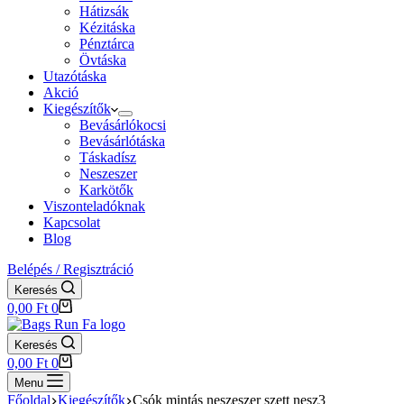
Hátizsák
Kézitáska
Pénztárca
Övtáska
Utazótáska
Akció
Kiegészítők
Bevásárlókocsi
Bevásárlótáska
Táskadísz
Neszeszer
Karkötők
Viszonteladóknak
Kapcsolat
Blog
Belépés / Regisztráció
Keresés
Shopping
0,00
Ft
0
cart
Keresés
Shopping
0,00
Ft
0
cart
Menu
Főoldal
Kiegészítők
Csók mintás neszeszer szett nesz3