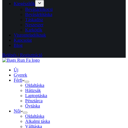
Kiegészítők
Bevásárlókocsi
Bevásárlótáska
Táskadísz
Neszeszer
Karkötők
Viszonteladóknak
Kapcsolat
Blog
Belépés / Regisztráció
Új
Gyerek
Férfi
Oldaltáska
Hátizsák
Laptoptáska
Pénztárca
Övtáska
Női
Oldaltáska
Alkalmi táska
Válltáska