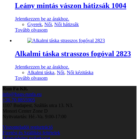
Leány mintás vászon hátizsák 1004
Jelentkezzen be az árakhoz.
Gyerek
,
Női
,
Női hátizsák
Tovább olvasom
Alkalmi táska strasszos fogóval 2823
Jelentkezzen be az árakhoz.
Alkalmi táska
,
Női
,
Női kézitáska
Tovább olvasom
Run Fa Kft.
info@bags-runfa.eu
+36 70 8855905
1107 Budapest, Szállás utca 13. N3.
Monori Center Zone D
Nyitvatartás: Hé.-Va. 9:00-17:00
Viszonteladói regisztráció
Fizetési és Szállítási feltételek
Adatvédelmi nyilatkozat