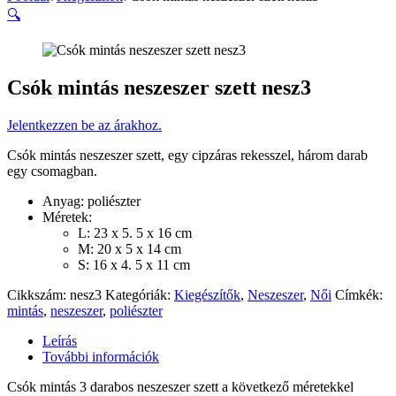
🔍
Csók mintás neszeszer szett nesz3
Jelentkezzen be az árakhoz.
Csók mintás neszeszer szett, egy cipzáras rekesszel, három darab
egy csomagban.
Anyag: poliészter
Méretek:
L: 23 x 5. 5 x 16 cm
M: 20 x 5 x 14 cm
S: 16 x 4. 5 x 11 cm
Cikkszám:
nesz3
Kategóriák:
Kiegészítők
,
Neszeszer
,
Női
Címkék:
mintás
,
neszeszer
,
poliészter
Leírás
További információk
Csók mintás 3 darabos neszeszer szett a következő méretekkel