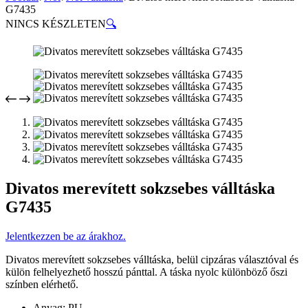
G7435
NINCS KÉSZLETEN
🔍
Divatos merevített sokzsebes válltáska
G7435
Jelentkezzen be az árakhoz.
Divatos merevített sokzsebes válltáska, belül cipzáras választóval és
külön felhelyezhető hosszú pánttal. A táska nyolc különböző őszi
színben elérhető.
Anyag: PU