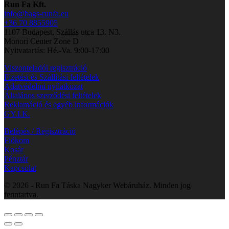
Run Fa Kft.
info@bags-runfa.eu
+36 70 8855905
1107 Budapest, Szállás utca 13. N3.
Monori Center Zone D
Nyitvatartás: Hé.-Va. 9:00-17:00
Viszonteladói regisztráció
Fizetési és Szállítási feltételek
Adatvédelmi nyilatkozat
Általános szerződési feltételek
Reklamáció és egyéb információk
GY.I.K.
Belépés / Regisztráció
Fiókom
Kosár
Pénztár
Kapcsolat
© 2026 - Run Fa Táska Nagyker Webáruház. Minden jog
fenntartva.