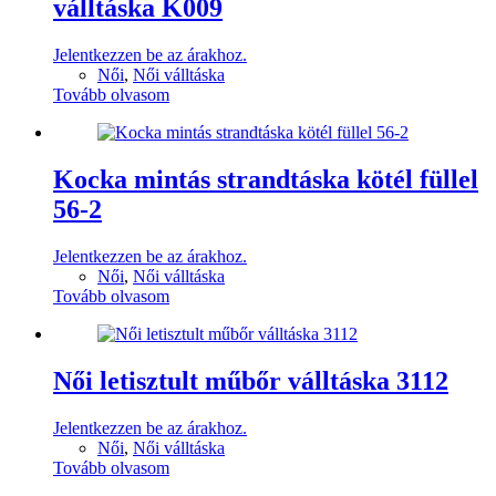
válltáska K009
Jelentkezzen be az árakhoz.
Női
,
Női válltáska
Tovább olvasom
Kocka mintás strandtáska kötél füllel
56-2
Jelentkezzen be az árakhoz.
Női
,
Női válltáska
Tovább olvasom
Női letisztult műbőr válltáska 3112
Jelentkezzen be az árakhoz.
Női
,
Női válltáska
Tovább olvasom