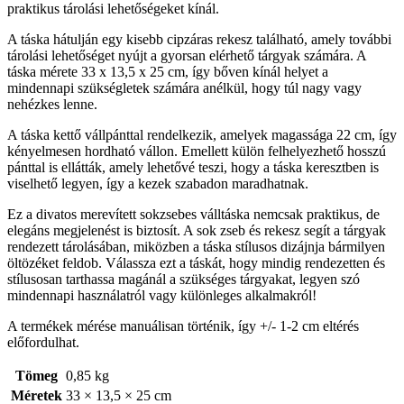
praktikus tárolási lehetőségeket kínál.
A táska hátulján egy kisebb cipzáras rekesz található, amely további
tárolási lehetőséget nyújt a gyorsan elérhető tárgyak számára. A
táska mérete 33 x 13,5 x 25 cm, így bőven kínál helyet a
mindennapi szükségletek számára anélkül, hogy túl nagy vagy
nehézkes lenne.
A táska kettő vállpánttal rendelkezik, amelyek magassága 22 cm, így
kényelmesen hordható vállon. Emellett külön felhelyezhető hosszú
pánttal is ellátták, amely lehetővé teszi, hogy a táska keresztben is
viselhető legyen, így a kezek szabadon maradhatnak.
Ez a divatos merevített sokzsebes válltáska nemcsak praktikus, de
elegáns megjelenést is biztosít. A sok zseb és rekesz segít a tárgyak
rendezett tárolásában, miközben a táska stílusos dizájnja bármilyen
öltözéket feldob. Válassza ezt a táskát, hogy mindig rendezetten és
stílusosan tarthassa magánál a szükséges tárgyakat, legyen szó
mindennapi használatról vagy különleges alkalmakról!
A termékek mérése manuálisan történik, így +/- 1-2 cm eltérés
előfordulhat.
Tömeg
0,85 kg
Méretek
33 × 13,5 × 25 cm