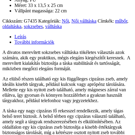
Méret: 33 x 13,5 x 25 cm
Vállpánt magassága: 22 cm
Cikkszám:
G7435
Kategóriák:
Női
,
Női válltáska
Címkék:
műbőr
,
oldaltáska
,
sokzsebes
,
válltáska
Leírás
További információk
A divatos merevített sokzsebes válltáska tökéletes választás azok
számára, akik egy praktikus, mégis elegáns kiegészítőt keresnek. A
merevített kialakítás biztosítja a táska stabilitását és tartósságát,
miközben megőrzi elegáns formáját.
Az elülső részen található egy kis függőleges cipzáras zseb, amely
ideális kisebb tárgyak, például kulcsok vagy aprópénz tárolására.
Mellette egy kis nyitott zseb található, amely mágneses zárral van
ellátva, így gyorsan és könnyen hozzáférhet a gyakran használt
tárgyakhoz, például telefonhoz vagy jegyzetekhez.
A táska egy nagy cipzáras fő rekesszel rendelkezik, amely tágas
belső teret biztosít. A belső térben egy cipzáras választó található,
amely segít a tárgyak rendszerezésében és elkülönítésében. Az
oldalfalon egy kis cipzáras zseb biztosítja a kisebb értéktárgyak
biztonságos tárolását, míg a kétrészre osztott nyitott zseb további