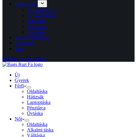
Kiegészítők
Bevásárlókocsi
Bevásárlótáska
Táskadísz
Neszeszer
Karkötők
Viszonteladóknak
Kapcsolat
Blog
Belépés / Regisztráció
Új
Gyerek
Férfi
Oldaltáska
Hátizsák
Laptoptáska
Pénztárca
Övtáska
Női
Oldaltáska
Alkalmi táska
Válltáska