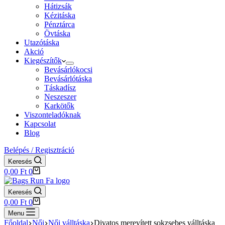
Hátizsák
Kézitáska
Pénztárca
Övtáska
Utazótáska
Akció
Kiegészítők
Bevásárlókocsi
Bevásárlótáska
Táskadísz
Neszeszer
Karkötők
Viszonteladóknak
Kapcsolat
Blog
Belépés / Regisztráció
Keresés
Shopping
0,00
Ft
0
cart
Keresés
Shopping
0,00
Ft
0
cart
Menu
Főoldal
Női
Női válltáska
Divatos merevített sokzsebes válltáska