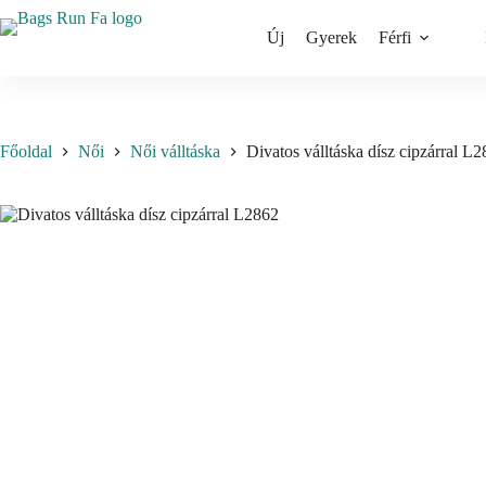
Skip
to
Új
Gyerek
Férfi
content
Főoldal
Női
Női válltáska
Divatos válltáska dísz cipzárral L