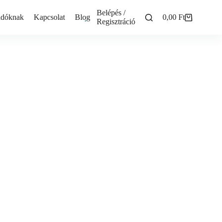
Belépés /
adóknak
Kapcsolat
Blog
0,00
Ft
Shopping
Regisztráció
cart