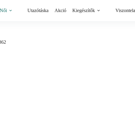
Női
Utazótáska
Akció
Kiegészítők
Viszontel
2862