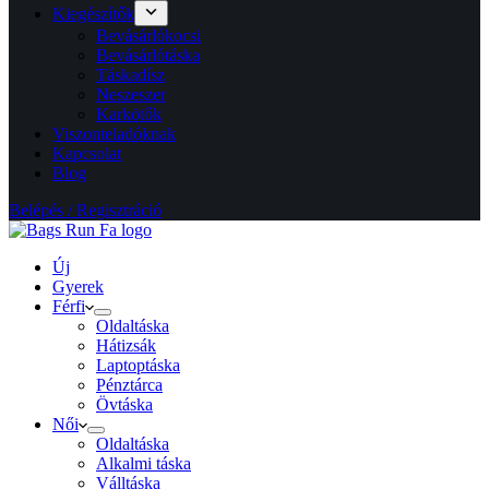
Kiegészítők
Bevásárlókocsi
Bevásárlótáska
Táskadísz
Neszeszer
Karkötők
Viszonteladóknak
Kapcsolat
Blog
Belépés / Regisztráció
Új
Gyerek
Férfi
Oldaltáska
Hátizsák
Laptoptáska
Pénztárca
Övtáska
Női
Oldaltáska
Alkalmi táska
Válltáska