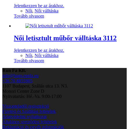
Jelentkezzen be az árakhoz.
Női
,
Női válltáska
Tovább olvasom
Női letisztult műbőr válltáska 3112
Jelentkezzen be az árakhoz.
Női
,
Női válltáska
Tovább olvasom
Run Fa Kft.
info@bags-runfa.eu
+36 70 8855905
1107 Budapest, Szállás utca 13. N3.
Monori Center Zone D
Nyitvatartás: Hé.-Va. 9:00-17:00
Viszonteladói regisztráció
Fizetési és Szállítási feltételek
Adatvédelmi nyilatkozat
Általános szerződési feltételek
Reklamáció és egyéb információk