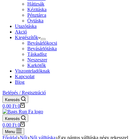
Hátizsák
Kézitáska
Pénztárca
Övtáska
Utazótáska
Akció
Kiegészítők
Bevásárlókocsi
Bevásárlótáska
Táskadísz
Neszeszer
Karkötők
Viszonteladóknak
Kapcsolat
Blog
Belépés / Regisztráció
Keresés
Shopping
0,00
Ft
0
cart
Keresés
Shopping
0,00
Ft
0
cart
Menu
Főoldal
Női
Női válltáska
Egy pántos válltáska négy rekesszel