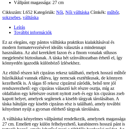
Vállpánt magassága: 27 cm
Cikkszám:
L652
Kategóriák:
Női
,
Női válltáska
Címkék:
műbőr
,
sokzsebes
,
válltáska
Leírás
További információk
Ez az elegáns, egy pántos válltáska praktikus kialakításával és
modern formatervezésével ideális választás a mindennapi
használatra. Az alul kerekített fazon és a finom vonalak stílusos
megjelenést biztosítanak. A táska hét színváltozatban érhető el, így
könnyedén igazodik különböző ízlésekhez.
Az elülső részen két cipzáras rekesz található, melyek hosszú műbőr
húzókákkal vannak ellátva, így nemcsak esztétikusak, de könnyen
kezelhetők is. A tágas fő rekesz cipzárral záródik, belső tere jól
rendszerezhető: egy cipzáras választó két részre osztja, míg az
oldalfalon egy kétrészre osztott nyitott zseb és egy kis cipzáras zseb
kapott helyet, amelyek segítenek a kisebb tárgyak tárolásában. A
táska hátulján egy kisebb cipzáras rész is található, amely további
kényelmet nyújt a gyorsan elérhető tárgyak tárolására.
A válltáska kényelmes vállpánttal rendelkezik, amelynek magassága
27 cm. Emellett egy külön felhelyezhető, karabineres hosszú pánt is