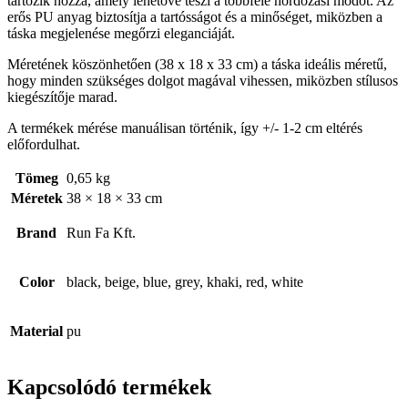
tartozik hozzá, amely lehetővé teszi a többféle hordozási módot. Az
erős PU anyag biztosítja a tartósságot és a minőséget, miközben a
táska megjelenése megőrzi eleganciáját.
Méretének köszönhetően (38 x 18 x 33 cm) a táska ideális méretű,
hogy minden szükséges dolgot magával vihessen, miközben stílusos
kiegészítője marad.
A termékek mérése manuálisan történik, így +/- 1-2 cm eltérés
előfordulhat.
Tömeg
0,65 kg
Méretek
38 × 18 × 33 cm
Brand
Run Fa Kft.
Color
black, beige, blue, grey, khaki, red, white
Material
pu
Kapcsolódó termékek