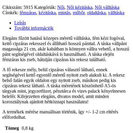
Cikkszám:
5915
Kategóriák:
Női
,
Női kézitáska
,
Női válltáska
Címkék:
fémzáras
,
kézitáska
,
mintás
,
műbőr
,
oldaltáska
,
válltáska
Leírás
További információk
Elegáns fűzött hatású közepes méretű válltáska, fém kézi fogóval,
kettő cipzáras rekesszel és állítható hosszú pánttal. A táska vállpánt
magassága 21 cm, akár kabátban is könnyen vállra vehető, a hosszú
pánt segítségével oldaltáskává is használható. A táska elején
fémzáras kis zseb, hátulján cipzáras kis rekesz található.
A fő rekesze mély, belül cipzáras választó látható, ennek
segítségével kettő egyenlő méretű nyitott zseb alakult ki. A rekesz
belső falán egyik oldalon egy nyitott zseb, másikon pedig kis
cipzáras rekesz látható. A táska méretének köszönhető A5-ös
tárgyak mint, jegyzetfüzet, pénztárca és vizes palack kényelmesen
belefér. Kifejezetten elegáns, divatos model, amit minden
korosztálynak ajánlott hétköznapi használatra!
A termékek mérése manuálisan történik, így +/- 1-2 cm eltérés
előfordulhat.
Tömeg
0,8 kg