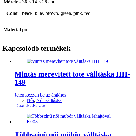
Méretek
36 × 14 × 28 cm
Color
black, blue, brown, green, pink, red
Material
pu
Kapcsolódó termékek
Mintás merevített tote válltáska HH-
149
Jelentkezzen be az árakhoz.
Női
,
Női válltáska
Tovább olvasom
Többszínű női műbőr válltáska