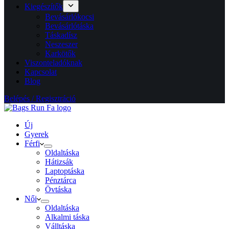
Kiegészítők
Bevásárlókocsi
Bevásárlótáska
Táskadísz
Neszeszer
Karkötők
Viszonteladóknak
Kapcsolat
Blog
Belépés / Regisztráció
Új
Gyerek
Férfi
Oldaltáska
Hátizsák
Laptoptáska
Pénztárca
Övtáska
Női
Oldaltáska
Alkalmi táska
Válltáska