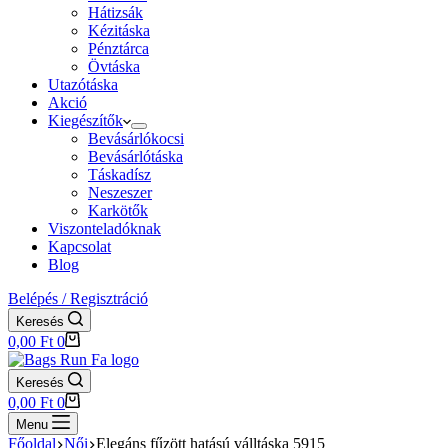
Hátizsák
Kézitáska
Pénztárca
Övtáska
Utazótáska
Akció
Kiegészítők
Bevásárlókocsi
Bevásárlótáska
Táskadísz
Neszeszer
Karkötők
Viszonteladóknak
Kapcsolat
Blog
Belépés / Regisztráció
Keresés
Shopping
0,00
Ft
0
cart
Keresés
Shopping
0,00
Ft
0
cart
Menu
Főoldal
Női
Elegáns fűzött hatású válltáska 5915