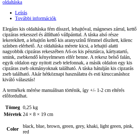
oldaltáska
Leírás
További információk
Elegáns kis oldaltáska fém dísszel, lehajtóval, mágneses zárral, kettő
cipzáras rekesszel és állítható vállpánttal. A táska alsó része
lekerekített, a lehajtón kettő kis aranyszínű fémmel díszített, kilenc
színben elérhető. Az oldaltáska mérete kicsi, a lehajtó alatti
nagyobbik cipzáras rekeszében A6-os kis pénztárca, kártyatartó,
smink, zsebkendő kényelmesen elfér benne. A rekesz belső falán,
egyik oldalon egy nyitott zseb telefonnak, a másik oldalon egy kis
cipzáras zseb okmányoknak található. A táska hátulján kis cipzarás
zseb található. Akár hétköznapi használatra és esti kiruccanáshoz
kiváló választás!
A termékek mérése manuálisan történik, így +/- 1-2 cm eltérés
előfordulhat.
Tömeg
0,25 kg
Méretek
24 × 8 × 19 cm
black, blue, brown, green, grey, khaki, light green, pink,
Color
red