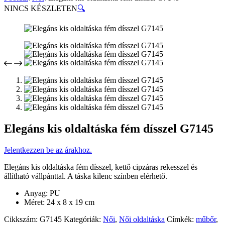
NINCS KÉSZLETEN
🔍
Elegáns kis oldaltáska fém dísszel G7145
Jelentkezzen be az árakhoz.
Elegáns kis oldaltáska fém dísszel, kettő cipzáras rekesszel és
állítható vállpánttal. A táska kilenc színben elérhető.
Anyag: PU
Méret: 24 x 8 x 19 cm
Cikkszám:
G7145
Kategóriák:
Női
,
Női oldaltáska
Címkék:
műbőr
,