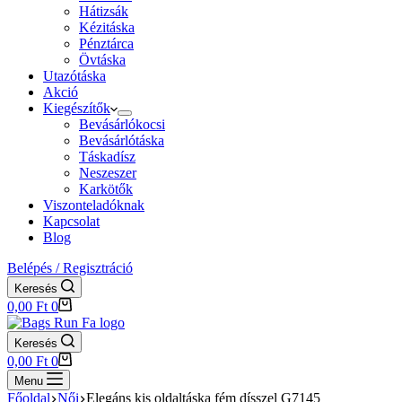
Hátizsák
Kézitáska
Pénztárca
Övtáska
Utazótáska
Akció
Kiegészítők
Bevásárlókocsi
Bevásárlótáska
Táskadísz
Neszeszer
Karkötők
Viszonteladóknak
Kapcsolat
Blog
Belépés / Regisztráció
Keresés
Shopping
0,00
Ft
0
cart
Keresés
Shopping
0,00
Ft
0
cart
Menu
Főoldal
Női
Elegáns kis oldaltáska fém dísszel G7145