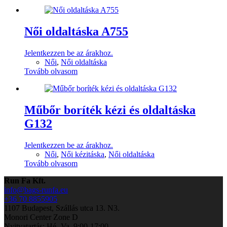
Női oldaltáska A755
Jelentkezzen be az árakhoz.
Női
,
Női oldaltáska
Tovább olvasom
Műbőr boríték kézi és oldaltáska
G132
Jelentkezzen be az árakhoz.
Női
,
Női kézitáska
,
Női oldaltáska
Tovább olvasom
Run Fa Kft.
info@bags-runfa.eu
+36 70 8855905
1107 Budapest, Szállás utca 13. N3.
Monori Center Zone D
Nyitvatartás: Hé.-Va. 9:00-17:00