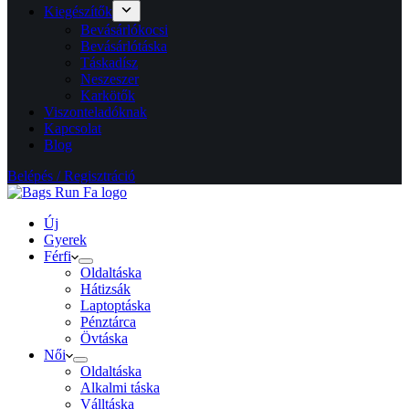
Kiegészítők
Bevásárlókocsi
Bevásárlótáska
Táskadísz
Neszeszer
Karkötők
Viszonteladóknak
Kapcsolat
Blog
Belépés / Regisztráció
Új
Gyerek
Férfi
Oldaltáska
Hátizsák
Laptoptáska
Pénztárca
Övtáska
Női
Oldaltáska
Alkalmi táska
Válltáska