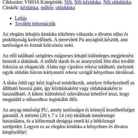
Cikkszám:
VH016
Kategóriák:
Női
,
Női kézitáska
,
Női oldaltáska
Címkék:
kézitáska
,
műbőr
,
oldaltáska
Leírás
További információk
Az elegáns lehajtós kistáska tökéletes választás a divatos stílus és
praktikusság kedvelőinek. A merevített Pu anyagból készült, ami
tartósságot és formát kölcsönöz neki.
Az elől található szögletes mágneses lehajtó különleges megjelenést
biztosít a táskának. A műbőr darab és az aranyszínű fém dísz tovább
fokozza az eleganciát. Alatta egy cipzáros rekesz található, melynek
egyik oldalán három kártyatartó rekesz szolgál kényelmes tárolással.
A táska felül egy kézi fogóval rendelkezik, amelyre felhelyezhető az
állítható hosszú pánt, így kézitáskaként vagy oldaltáskaként is
használható. A kilenc különböző színváltozat lehetővé teszi, hogy
megtaláld a stílusodhoz leginkább illőt.
Az anyag minőségi PU, amely tartósságot és könnyű kezelhetőséget
garantál. A méretei (20 x 7 x 14 cm) ideálisak mindennapi
használatra, és a kifinomult designja emeli ki a hétköznapi
szettjeidet. Legyen ez az elegáns kistáska a kényelmes és divatos
kiegészítője!