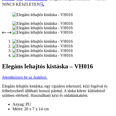
NINCS KÉSZLETEN
🔍
Elegáns lehajtós kistáska – VH016
Jelentkezzen be az árakhoz.
Elegáns lehajtós kistáska, egy cipzáros rekesszel, kézi fogóval és
felhelyezhető állítható hosszú pánttal. A táska kilenc különböző
színben elérhető. Használható kézi és oldaltáskaként.
Anyag: PU
Méret: 20 x 7 x 14 cm