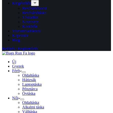
Kiegészítők
Bevásárlókocsi
Bevásárlótáska
Táskadísz
Neszeszer
Karkötők
Viszonteladóknak
Kapcsolat
Blog
Belépés / Regisztráció
Új
Gyerek
Férfi
Oldaltáska
Hátizsák
Laptoptáska
Pénztárca
Övtáska
Női
Oldaltáska
Alkalmi táska
Válltáska