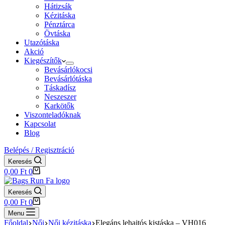
Hátizsák
Kézitáska
Pénztárca
Övtáska
Utazótáska
Akció
Kiegészítők
Bevásárlókocsi
Bevásárlótáska
Táskadísz
Neszeszer
Karkötők
Viszonteladóknak
Kapcsolat
Blog
Belépés / Regisztráció
Keresés
Shopping
0,00
Ft
0
cart
Keresés
Shopping
0,00
Ft
0
cart
Menu
Főoldal
Női
Női kézitáska
Elegáns lehajtós kistáska – VH016