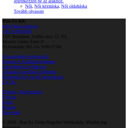
Jelentkezzen be az árakhoz.
Női
,
Női kézitáska
,
Női oldaltáska
Tovább olvasom
Run Fa Kft.
info@bags-runfa.eu
+36 70 8855905
1107 Budapest, Szállás utca 13. N3.
Monori Center Zone D
Nyitvatartás: Hé.-Va. 9:00-17:00
Viszonteladói regisztráció
Fizetési és Szállítási feltételek
Adatvédelmi nyilatkozat
Általános szerződési feltételek
Reklamáció és egyéb információk
GY.I.K.
Belépés / Regisztráció
Fiókom
Kosár
Pénztár
Kapcsolat
© 2026 - Run Fa Táska Nagyker Webáruház. Minden jog
fenntartva.