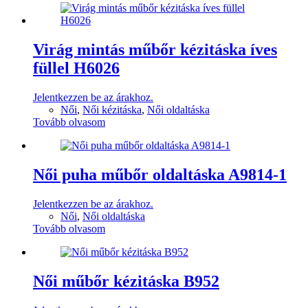
Virág mintás műbőr kézitáska íves
füllel H6026
Jelentkezzen be az árakhoz.
Női
,
Női kézitáska
,
Női oldaltáska
Tovább olvasom
Női puha műbőr oldaltáska A9814-1
Jelentkezzen be az árakhoz.
Női
,
Női oldaltáska
Tovább olvasom
Női műbőr kézitáska B952