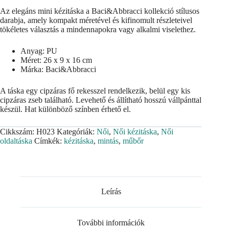
Az elegáns mini kézitáska a Baci&Abbracci kollekció stílusos
darabja, amely kompakt méretével és kifinomult részleteivel
tökéletes választás a mindennapokra vagy alkalmi viselethez.
Anyag: PU
Méret: 26 x 9 x 16 cm
Márka: Baci&Abbracci
A táska egy cipzáras fő rekesszel rendelkezik, belül egy kis
cipzáras zseb található. Levehető és állítható hosszú vállpánttal
készül. Hat különböző színben érhető el.
Cikkszám:
H023
Kategóriák:
Női
,
Női kézitáska
,
Női
oldaltáska
Címkék:
kézitáska
,
mintás
,
műbőr
Leírás
További információk