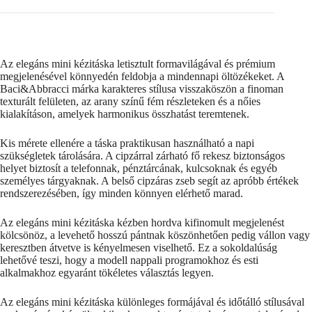
Az elegáns mini kézitáska letisztult formavilágával és prémium
megjelenésével könnyedén feldobja a mindennapi öltözékeket. A
Baci&Abbracci márka karakteres stílusa visszaköszön a finoman
texturált felületen, az arany színű fém részleteken és a nőies
kialakításon, amelyek harmonikus összhatást teremtenek.
Kis mérete ellenére a táska praktikusan használható a napi
szükségletek tárolására. A cipzárral zárható fő rekesz biztonságos
helyet biztosít a telefonnak, pénztárcának, kulcsoknak és egyéb
személyes tárgyaknak. A belső cipzáras zseb segít az apróbb értékek
rendszerezésében, így minden könnyen elérhető marad.
Az elegáns mini kézitáska kézben hordva kifinomult megjelenést
kölcsönöz, a levehető hosszú pántnak köszönhetően pedig vállon vagy
keresztben átvetve is kényelmesen viselhető. Ez a sokoldalúság
lehetővé teszi, hogy a modell nappali programokhoz és esti
alkalmakhoz egyaránt tökéletes választás legyen.
Az elegáns mini kézitáska különleges formájával és időtálló stílusával