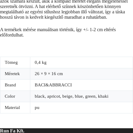
azok számára készült, akik a kompakt méretet elegáns megjelenéssel
szeretnék ötvözni. A hat elérhető színnek köszönhetően könnyen
megtalálható az egyéni stílushoz legjobban illő változat, így a táska
hosszú távon is kedvelt kiegészítő maradhat a ruhatárban.
A termékek mérése manuálisan történik, így +/- 1-2 cm eltérés
előfordulhat.
Tömeg
0,4 kg
Méretek
26 × 9 × 16 cm
Brand
BACI&ABBRACCI
Color
black, apricot, beige, blue, green, khaki
Material
pu
Run Fa Kft.