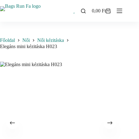
Skip
to
0,00
Ft
Shopping
content
cart
Főoldal
Női
Női kézitáska
Elegáns mini kézitáska H023