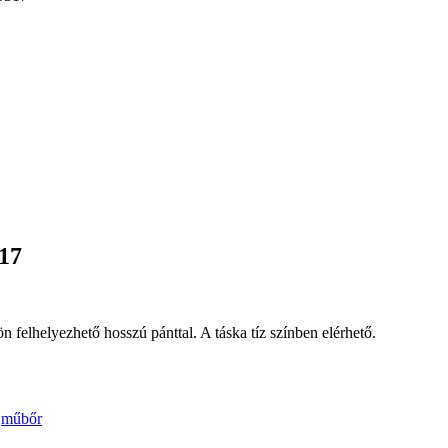
17
felhelyezhető hosszú pánttal. A táska tíz színben elérhető.
,
műbőr