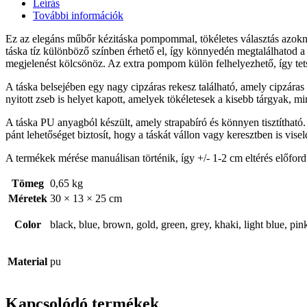
Leírás
További információk
Ez az elegáns műbőr kézitáska pompommal, tökéletes választás azoknak,
táska tíz különböző színben érhető el, így könnyedén megtalálhatod a s
megjelenést kölcsönöz. Az extra pompom külön felhelyezhető, így tetsz
A táska belsejében egy nagy cipzáras rekesz található, amely cipzáras
nyitott zseb is helyet kapott, amelyek tökéletesek a kisebb tárgyak, mi
A táska PU anyagból készült, amely strapabíró és könnyen tisztítható
pánt lehetőséget biztosít, hogy a táskát vállon vagy keresztben is visel
A termékek mérése manuálisan történik, így +/- 1-2 cm eltérés előford
Tömeg
0,65 kg
Méretek
30 × 13 × 25 cm
Color
black, blue, brown, gold, green, grey, khaki, light blue, pin
Material
pu
Kapcsolódó termékek