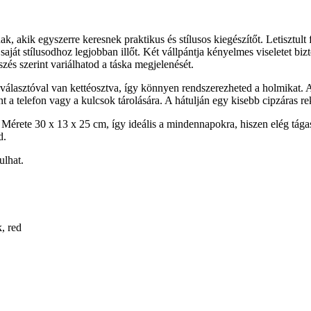
 akik egyszerre keresnek praktikus és stílusos kiegészítőt. Letisztult 
aját stílusodhoz legjobban illőt. Két vállpántja kényelmes viseletet biz
és szerint variálhatod a táska megjelenését.
 választóval van kettéosztva, így könnyen rendszerezheted a holmikat. Az
nt a telefon vagy a kulcsok tárolására. A hátulján egy kisebb cipzáras r
. Mérete 30 x 13 x 25 cm, így ideális a mindennapokra, hiszen elég tá
d.
ulhat.
k, red