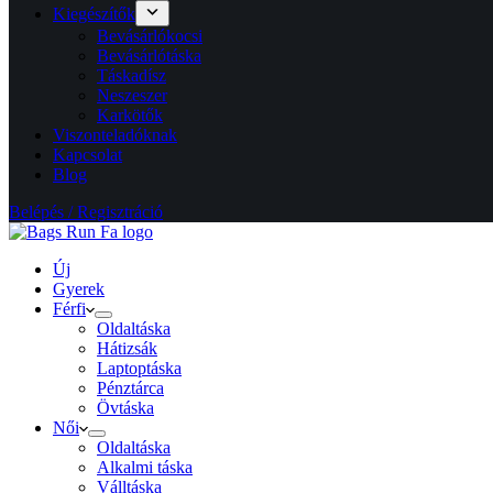
Kiegészítők
Bevásárlókocsi
Bevásárlótáska
Táskadísz
Neszeszer
Karkötők
Viszonteladóknak
Kapcsolat
Blog
Belépés / Regisztráció
Új
Gyerek
Férfi
Oldaltáska
Hátizsák
Laptoptáska
Pénztárca
Övtáska
Női
Oldaltáska
Alkalmi táska
Válltáska