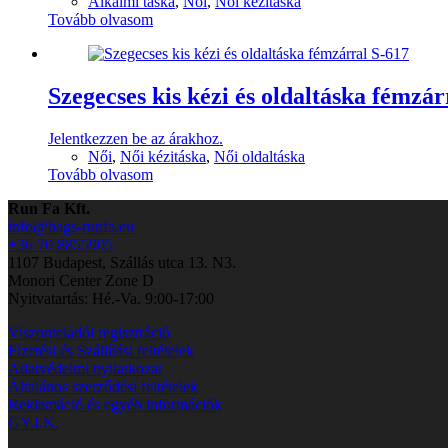
Alkalmi táska
,
Női
,
Női kézitáska
Tovább olvasom
Szegecses kis kézi és oldaltáska fémzár
Jelentkezzen be az árakhoz.
Női
,
Női kézitáska
,
Női oldaltáska
Tovább olvasom
Run Fa Kft.
info@bags-runfa.eu
+36 70 8855905
1107 Budapest, Szállás utca 13. N3.
Monori Center Zone D
Nyitvatartás: Hé.-Va. 9:00-17:00
Viszonteladói regisztráció
Fizetési és Szállítási feltételek
Adatvédelmi nyilatkozat
Általános szerződési feltételek
Reklamáció és egyéb információk
GY.I.K.