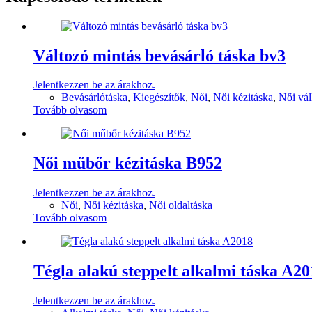
Változó mintás bevásárló táska bv3
Jelentkezzen be az árakhoz.
Bevásárlótáska
,
Kiegészítők
,
Női
,
Női kézitáska
,
Női vál
Tovább olvasom
Női műbőr kézitáska B952
Jelentkezzen be az árakhoz.
Női
,
Női kézitáska
,
Női oldaltáska
Tovább olvasom
Tégla alakú steppelt alkalmi táska A20
Jelentkezzen be az árakhoz.