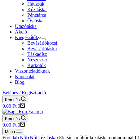
Hátizsák
Kézitáska
Pénztárca
Övtáska
Utazótáska
Akció
Kiegészítők
Bevásárlókocsi
Bevásárlótáska
Táskadísz
Neszeszer
Karkötők
Viszonteladóknak
Kapcsolat
Blog
Belépés / Regisztráció
Keresés
Shopping
0,00
Ft
0
cart
Keresés
Shopping
0,00
Ft
0
cart
Menu
Főoldal
Női
Női kézitáska
Elegáns műbőr kézitáska pompommal L