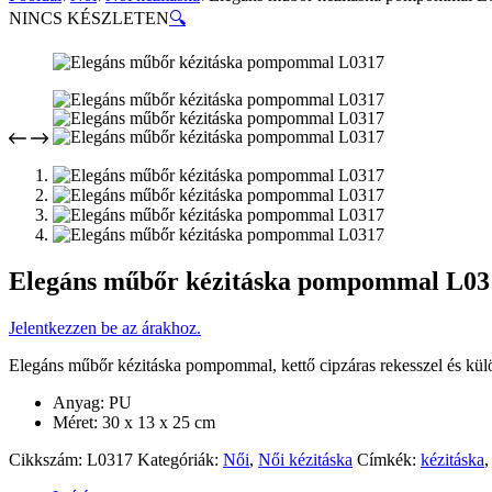
NINCS KÉSZLETEN
🔍
Elegáns műbőr kézitáska pompommal L03
Jelentkezzen be az árakhoz.
Elegáns műbőr kézitáska pompommal, kettő cipzáras rekesszel és külön 
Anyag: PU
Méret: 30 x 13 x 25 cm
Cikkszám:
L0317
Kategóriák:
Női
,
Női kézitáska
Címkék:
kézitáska