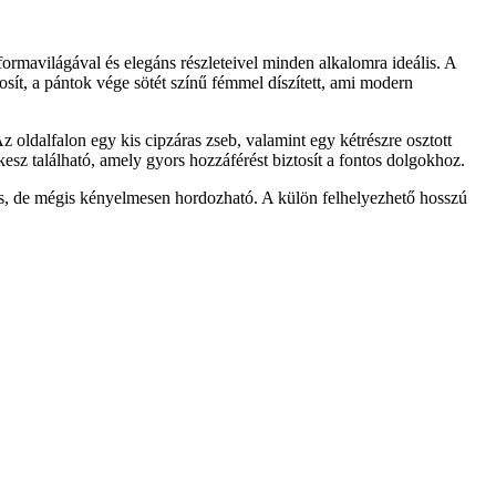
formavilágával és elegáns részleteivel minden alkalomra ideális. A
tosít, a pántok vége sötét színű fémmel díszített, ami modern
 oldalfalon egy kis cipzáras zseb, valamint egy kétrészre osztott
ekesz található, amely gyors hozzáférést biztosít a fontos dolgokhoz.
gas, de mégis kényelmesen hordozható. A külön felhelyezhető hosszú