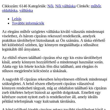
Cikkszám:
6146
Kategóriák:
Női
,
Női válltáska
Címkék:
műbőr
,
oldaltáska
,
válltáska
Leírás
További információk
Az elegáns műbőr szögletes válltáska kiváló választás mindennapi
viselethez, és három cipzáras rekesszel rendelkezik, amelyek
praktikus tárolóhelyet biztosítanak az Ön számára. A táska elérhető
hét különböző színben, így könnyen megtalálhatja a stílusához
leginkább illő árnyalatot.
Az elülső részen található cipzáras rész egy kis extra tárolóhelyet
kínál, amely könnyen hozzáférhető a mindennapi használat során.
Alatta egy kis fekete kockás fém dísz található, ami elegáns és
stílusos megjelenést kölcsönöz a táskának.
A nagyobb fő cipzáras rekeszben kényelmesen elférnek mindennapi
szükségletei. A belső részen elhelyezett cipzáras választóval
könnyen rendezheti tárgyait, míg az oldalfalon található kis cipzáras
zseb tökéletes helyet biztosít az apróbb dolgoknak. Emellett egy
kétrészre osztott nyitott zseb is rendelkezésre áll, amely ideális
például telefonjának vagy kulcsainak tárolására.
A hátul található kisebb cipzáras rekesz további tárolóhelyet kínál a