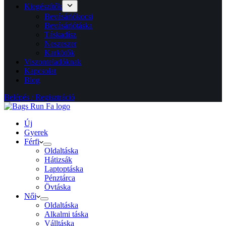
Kiegészítők
Bevásárlókocsi
Bevásárlótáska
Táskadísz
Neszeszer
Karkötők
Viszonteladóknak
Kapcsolat
Blog
Belépés / Regisztráció
Új
Gyerek
Férfi
Oldaltáska
Hátizsák
Laptoptáska
Pénztárca
Övtáska
Női
Oldaltáska
Alkalmi táska
Válltáska