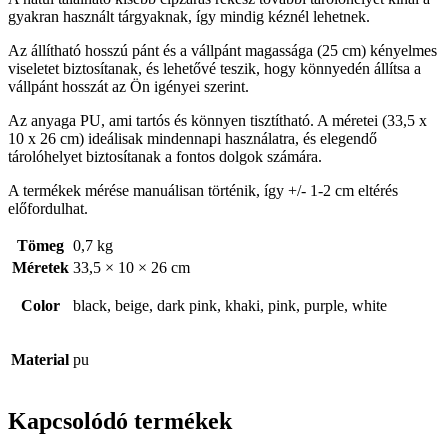
gyakran használt tárgyaknak, így mindig kéznél lehetnek.
Az állítható hosszú pánt és a vállpánt magassága (25 cm) kényelmes
viseletet biztosítanak, és lehetővé teszik, hogy könnyedén állítsa a
vállpánt hosszát az Ön igényei szerint.
Az anyaga PU, ami tartós és könnyen tisztítható. A méretei (33,5 x
10 x 26 cm) ideálisak mindennapi használatra, és elegendő
tárolóhelyet biztosítanak a fontos dolgok számára.
A termékek mérése manuálisan történik, így +/- 1-2 cm eltérés
előfordulhat.
Tömeg
0,7 kg
Méretek
33,5 × 10 × 26 cm
Color
black, beige, dark pink, khaki, pink, purple, white
Material
pu
Kapcsolódó termékek