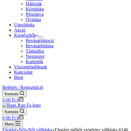
Hátizsák
Kézitáska
Pénztárca
Övtáska
Utazótáska
Akció
Kiegészítők
Bevásárlókocsi
Bevásárlótáska
Táskadísz
Neszeszer
Karkötők
Viszonteladóknak
Kapcsolat
Blog
Belépés / Regisztráció
Keresés
Shopping
0,00
Ft
0
cart
Keresés
Shopping
0,00
Ft
0
cart
Menu
Főoldal
Női
Női válltáska
Elegáns műbőr szögletes válltáska 6146