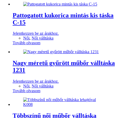
Pattogatott kukorica mintás kis táska
C-15
Jelentkezzen be az árakhoz.
Női
,
Női válltáska
Tovább olvasom
Nagy méretű gyűrött műbőr válltáska
1231
Jelentkezzen be az árakhoz.
Női
,
Női válltáska
Tovább olvasom
Többszínű női műbőr válltáska