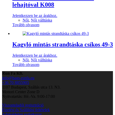
lehajtóval K008
Jelentkezzen be az árakhoz.
Női
,
Női válltáska
Tovább olvasom
Kagyló mintás strandtáska csíkos 49-3
Jelentkezzen be az árakhoz.
Női
,
Női válltáska
Tovább olvasom
Run Fa Kft.
info@bags-runfa.eu
+36 70 8855905
1107 Budapest, Szállás utca 13. N3.
Monori Center Zone D
Nyitvatartás: Hé.-Va. 9:00-17:00
Viszonteladói regisztráció
Fizetési és Szállítási feltételek
Adatvédelmi nyilatkozat