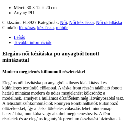
Méret: 30 × 12 × 20 cm
Anyag: PU
Cikkszám:
H-8927
Kategóriák:
Női
,
Női kézitáska
,
Női oldaltáska
Címkék:
fémzáras
,
kézitáska
,
műbőr
Leírás
További információk
Elegáns női kézitáska pu anyagból fonott
mintázattal
Modern megjelenés kifinomult részletekkel
Elegáns női kézitáska pu anyagból stílusos kialakítással és
különleges textúrájú előlappal. A táska front részén található fonott
hatású mintázat modern és nőies megjelenést kölcsönöz a
modellnek, amelyet a hullámos díszítőelem még látványosabbá tesz.
A letisztult színkombinációk könnyen kombinálhatók különböző
öltözékekkel, így a táska tökéletes választás lehet mindennapi
használatra, munkába vagy alkalmi megjelenéshez is. A fém
részletek és az elegáns fogantyúk prémium összhatást biztosítanak.