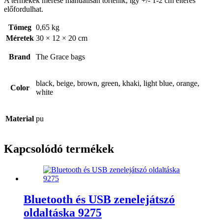
A termékek mérése manuálisan történik, így +/- 1-2 cm eltérés
előfordulhat.
Tömeg
0,65 kg
Méretek
30 × 12 × 20 cm
Brand
The Grace bags
black, beige, brown, green, khaki, light blue, orange,
Color
white
Material
pu
Kapcsolódó termékek
Bluetooth és USB zenelejátszó
oldaltáska 9275