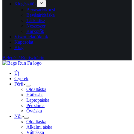
Kiegészítők
Bevásárlókocsi
Bevásárlótáska
Táskadísz
Neszeszer
Karkötők
Viszonteladóknak
Kapcsolat
Blog
Belépés / Regisztráció
Új
Gyerek
Férfi
Oldaltáska
Hátizsák
Laptoptáska
Pénztárca
Övtáska
Női
Oldaltáska
Alkalmi táska
Válltáska