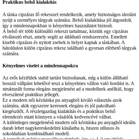
Praktikus belső kialakítás
A táska cipzáras fő rekesszel rendelkezik, amely biztonságos tárolást
nyújt a személyes tárgyak számára. Belső kialakítása jól átgondolt,
így a mindennapokban is kényelmes használatot biztosít.
A belső tér több különálló rekeszt tartalmaz, köztük egy cipzáras
elválasztó részt, amely segíti az átlátható rendszerezést. Emellett
kisebb cipzáras és nyitott zsebek is helyet kaptak a táskában. A
hátoldalon külön cipzáras rekesz található a gyorsan elérhető tárgyak
számára.
Kényelmes viselet a mindennapokra
Az erős kézifülek stabil tartást biztosítanak, míg a külön állítható
hosszú vállpánt lehetővé teszi a kényelmes vállon való hordást is. A
strukturált forma elegáns megjelenést ad a modellnek anélkül, hogy
elveszítené praktikus jellegét.
Ez a modern női kézitáska pu anyagból kiváló választás azok
számára, akik egyszerre keresnek elegáns és jól pakolható
kiegészítőt. A részletgazdag kialakítás és a praktikus belső
elrendezés miatt könnyen a vásárlók kedvencévé válhat.
A különleges megjelenésű modern női kézitáska pu anyagból ideális
darab lehet nagykereskedelmi kínálatba is, hiszen stílusos és
sokoldalúan kombinálható modell.