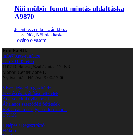
Női műbőr fonott mintás oldaltáska
A9870
Jelentkezzen be az árakhoz.
Női
,
Női oldaltáska
Tovább olvasom
Run Fa Kft.
info@bags-runfa.eu
+36 70 8855905
1107 Budapest, Szállás utca 13. N3.
Monori Center Zone D
Nyitvatartás: Hé.-Va. 9:00-17:00
Viszonteladói regisztráció
Fizetési és Szállítási feltételek
Adatvédelmi nyilatkozat
Általános szerződési feltételek
Reklamáció és egyéb információk
GY.I.K.
Belépés / Regisztráció
Fiókom