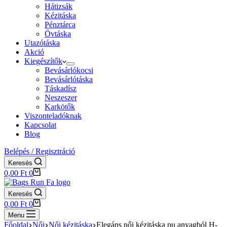
Hátizsák
Kézitáska
Pénztárca
Övtáska
Utazótáska
Akció
Kiegészítők
Bevásárlókocsi
Bevásárlótáska
Táskadísz
Neszeszer
Karkötők
Viszonteladóknak
Kapcsolat
Blog
Belépés / Regisztráció
Keresés
Shopping
0,00
Ft
0
cart
Keresés
Shopping
0,00
Ft
0
cart
Menu
Főoldal
Női
Női kézitáska
Elegáns női kézitáska pu anyagból H-