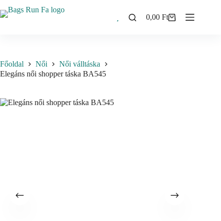
Skip
to
0,00
Ft
Shopping
content
cart
Főoldal
Női
Női válltáska
Elegáns női shopper táska BA545