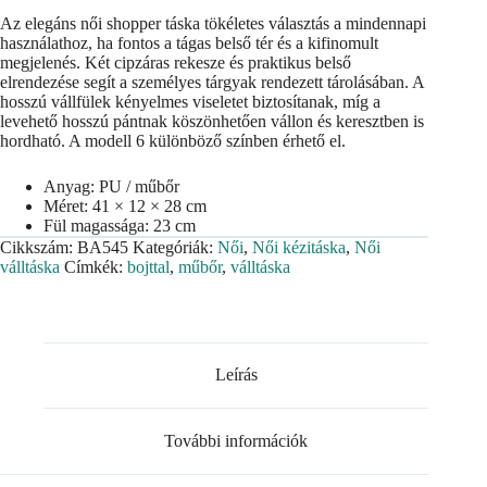
Az elegáns női shopper táska tökéletes választás a mindennapi
használathoz, ha fontos a tágas belső tér és a kifinomult
megjelenés. Két cipzáras rekesze és praktikus belső
elrendezése segít a személyes tárgyak rendezett tárolásában. A
hosszú vállfülek kényelmes viseletet biztosítanak, míg a
levehető hosszú pántnak köszönhetően vállon és keresztben is
hordható. A modell 6 különböző színben érhető el.
Anyag: PU / műbőr
Méret: 41 × 12 × 28 cm
Fül magassága: 23 cm
Cikkszám:
BA545
Kategóriák:
Női
,
Női kézitáska
,
Női
válltáska
Címkék:
bojttal
,
műbőr
,
válltáska
Leírás
További információk