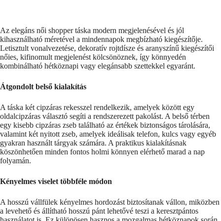
Az elegáns női shopper táska modern megjelenésével és jól
kihasználható méretével a mindennapok megbízható kiegészítője.
Letisztult vonalvezetése, dekoratív rojtdísze és aranyszínű kiegészítői
nőies, kifinomult megjelenést kölcsönöznek, így könnyedén
kombinálható hétköznapi vagy elegánsabb szettekkel egyaránt.
Átgondolt belső kialakítás
A táska két cipzáras rekesszel rendelkezik, amelyek között egy
oldalcipzáras választó segíti a rendszerezett pakolást. A belső térben
egy kisebb cipzáras zseb található az értékek biztonságos tárolására,
valamint két nyitott zseb, amelyek ideálisak telefon, kulcs vagy egyéb
gyakran használt tárgyak számára. A praktikus kialakításnak
köszönhetően minden fontos holmi könnyen elérhető marad a nap
folyamán.
Kényelmes viselet többféle módon
A hosszú vállfülek kényelmes hordozást biztosítanak vállon, miközben
a levehető és állítható hosszú pánt lehetővé teszi a keresztpántos
használatot is. Ez különösen hasznos a mozgalmas hétköznapok során,