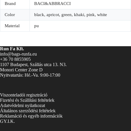
Brand
BACI&ABBRACCI
Color
black, apricot, green, khaki, pink, white
Material
pu
Run Fa Kft.
info@bags-runfa.eu
+36 70 8855905
1107 Budapest, Szállás utca 13. N3.
Monori Center Zone D
Nyitvatartás: Hé.-Va. 9:00-17:00
Viszonteladói regisztráció
Fizetési és Szállítási feltételek
Adatvédelmi nyilatkozat
Általános szerződési feltételek
Reklamáció és egyéb információk
GY.I.K.