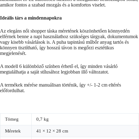
amikor fontos a szabad mozgás és a komfortos viselet.
Ideális társ a mindennapokra
Az elegáns női shopper táska méretének köszönhetően könnyedén
elférnek benne a napi használathoz szükséges tárgyak, dokumentumok
vagy kisebb vásárlások is. A puha tapintású műbőr anyag tartós és
könnyen tisztítható, így hosszú távon is megőrzi esztétikus
megjelenését.
A modell 6 különböző színben érhető el, így minden vásárló
megtalálhatja a saját stílusához legjobban illő változatot.
A termékek mérése manuálisan történik, így +/- 1-2 cm eltérés
előfordulhat.
Tömeg
0,7 kg
Méretek
41 × 12 × 28 cm