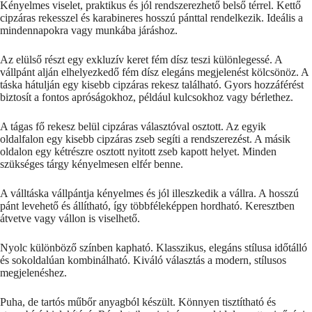
Kényelmes viselet, praktikus és jól rendszerezhető belső térrel. Kettő
cipzáras rekesszel és karabineres hosszú pánttal rendelkezik. Ideális a
mindennapokra vagy munkába járáshoz.
Az elülső részt egy exkluzív keret fém dísz teszi különlegessé. A
vállpánt alján elhelyezkedő fém dísz elegáns megjelenést kölcsönöz. A
táska hátulján egy kisebb cipzáras rekesz található. Gyors hozzáférést
biztosít a fontos apróságokhoz, például kulcsokhoz vagy bérlethez.
A tágas fő rekesz belül cipzáras választóval osztott. Az egyik
oldalfalon egy kisebb cipzáras zseb segíti a rendszerezést. A másik
oldalon egy kétrészre osztott nyitott zseb kapott helyet. Minden
szükséges tárgy kényelmesen elfér benne.
A válltáska vállpántja kényelmes és jól illeszkedik a vállra. A hosszú
pánt levehető és állítható, így többféleképpen hordható. Keresztben
átvetve vagy vállon is viselhető.
Nyolc különböző színben kapható. Klasszikus, elegáns stílusa időtálló
és sokoldalúan kombinálható. Kiváló választás a modern, stílusos
megjelenéshez.
Puha, de tartós műbőr anyagból készült. Könnyen tisztítható és