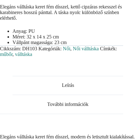
Elegáns válltáska keret fém dísszel, kettő cipzáras rekesszel és
karabineres hosszú pánttal. A táska nyolc különböző színben
elérhető.
Anyag: PU
Méret: 32 x 14 x 25 cm
Vállpánt magassága: 23 cm
Cikkszám:
DH103
Kategóriák:
Női
,
Női válltáska
Címkék:
műbőr
,
válltáska
Leírás
További információk
Elegáns válltáska keret fém dísszel, modern és letisztult kialakítással.