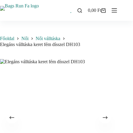
Skip
to
0,00
Ft
Shopping
content
cart
Főoldal
Női
Női válltáska
Elegáns válltáska keret fém dísszel DH103