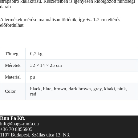
strapabíró kialakítású. Részleteiben is igényesen kidolgozott minőségi
darab.
A termékek mérése manuálisan történik, így +/- 1-2 cm eltérés
előfordulhat.
Tömeg
0,7 kg
Méretek
32 × 14 × 25 cm
Material
pu
black, blue, brown, dark brown, grey, khaki, pink,
Color
red
Run Fa Kft.
info@bags-runfa.eu
+36 70 8855905
1107 Budapest, Szállás utca 13. N3.