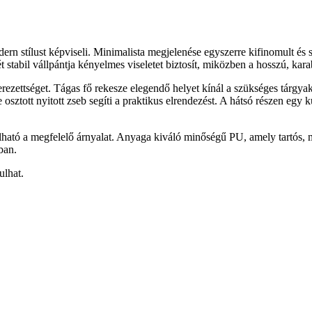
odern stílust képviseli. Minimalista megjelenése egyszerre kifinomult és
ét stabil vállpántja kényelmes viseletet biztosít, miközben a hosszú, kar
erezettséget. Tágas fő rekesze elegendő helyet kínál a szükséges tárgya
 osztott nyitott zseb segíti a praktikus elrendezést. A hátsó részen egy 
ható a megfelelő árnyalat. Anyaga kiváló minőségű PU, amely tartós, még
ban.
ulhat.