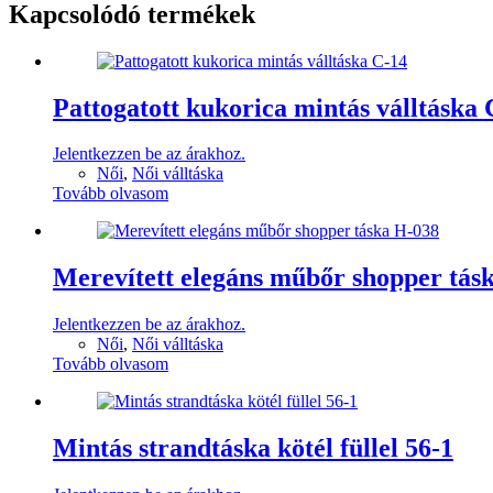
Kapcsolódó termékek
Pattogatott kukorica mintás válltáska 
Jelentkezzen be az árakhoz.
Női
,
Női válltáska
Tovább olvasom
Merevített elegáns műbőr shopper tás
Jelentkezzen be az árakhoz.
Női
,
Női válltáska
Tovább olvasom
Mintás strandtáska kötél füllel 56-1