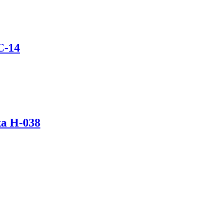
C-14
ka H-038