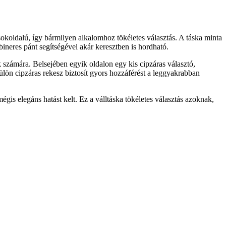
 sokoldalú, így bármilyen alkalomhoz tökéletes választás. A táska minta
abineres pánt segítségével akár keresztben is hordható.
k számára. Belsejében egyik oldalon egy kis cipzáras választó,
külön cipzáras rekesz biztosít gyors hozzáférést a leggyakrabban
is elegáns hatást kelt. Ez a válltáska tökéletes választás azoknak,