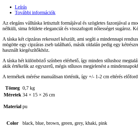
Leírás
További információk
Az elegáns válltáska letisztult formájával és szögletes fazonjával a m
nélküli, sima felülete eleganciát és visszafogott nőiességet sugároz. K
A táska két cipzáras rekesszel készült, ami segíti a mindennapi rendsz
mögötte egy cipzáras zseb található, másik oldalán pedig egy kétrészre
használt kiegészítőkhöz.
A táska hét különböző színben elérhető, így minden stílushoz megtalál
akik értékelik az egyszerű, mégis stílusos megjelenést a mindennapok
A termékek mérése manuálisan történik, így +/- 1-2 cm eltérés előford
Tömeg
0,7 kg
Méretek
34 × 15 × 26 cm
Material
pu
Color
black, blue, brown, green, grey, khaki, pink