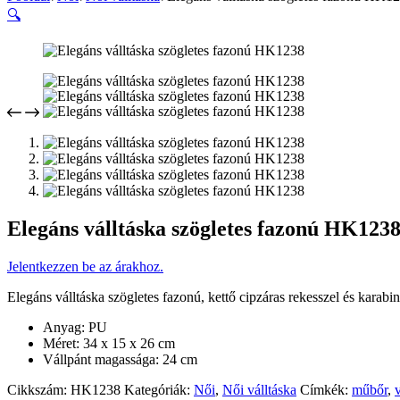
🔍
Elegáns válltáska szögletes fazonú HK123
Jelentkezzen be az árakhoz.
Elegáns válltáska szögletes fazonú, kettő cipzáras rekesszel és karabi
Anyag: PU
Méret: 34 x 15 x 26 cm
Vállpánt magassága: 24 cm
Cikkszám:
HK1238
Kategóriák:
Női
,
Női válltáska
Címkék:
műbőr
,