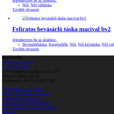
Jelentkezzen be az árakhoz.
Női
,
Női válltáska
Tovább olvasom
Feliratos bevásárló táska macival bv2
Jelentkezzen be az árakhoz.
Bevásárlótáska
,
Kiegészítők
,
Női
,
Női kézitáska
,
Női vál
Tovább olvasom
Run Fa Kft.
info@bags-runfa.eu
+36 70 8855905
1107 Budapest, Szállás utca 13. N3.
Monori Center Zone D
Nyitvatartás: Hé.-Va. 9:00-17:00
Viszonteladói regisztráció
Fizetési és Szállítási feltételek
Adatvédelmi nyilatkozat
Általános szerződési feltételek
Reklamáció és egyéb információk
GY.I.K.