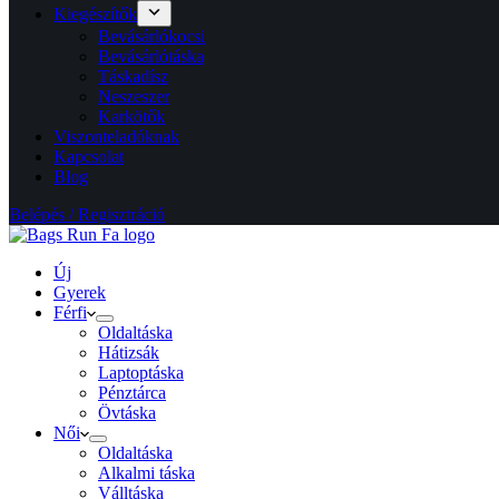
Kiegészítők
Bevásárlókocsi
Bevásárlótáska
Táskadísz
Neszeszer
Karkötők
Viszonteladóknak
Kapcsolat
Blog
Belépés / Regisztráció
Új
Gyerek
Férfi
Oldaltáska
Hátizsák
Laptoptáska
Pénztárca
Övtáska
Női
Oldaltáska
Alkalmi táska
Válltáska