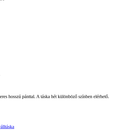
8
neres hosszú pánttal. A táska hét különböző színben elérhető.
válltáska