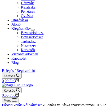
Hátizsák
Kézitáska
Pénztárca
Övtáska
Utazótáska
Akció
Kiegészítők
Bevásárlókocsi
Bevásárlótáska
Táskadísz
Neszeszer
Karkötők
Viszonteladóknak
Kapcsolat
Blog
Belépés / Regisztráció
Keresés
Shopping
0,00
Ft
0
cart
Keresés
Shopping
0,00
Ft
0
cart
Menu
Főoldal
Női
Női válltáska
Elegáns válltáska szögletes fazonú HK1