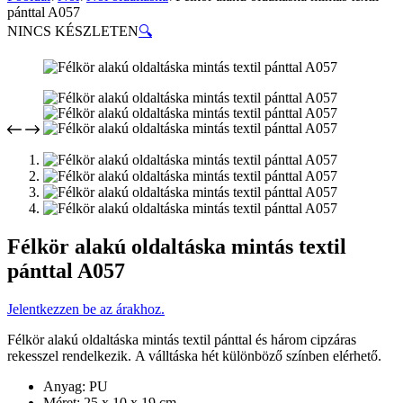
pánttal A057
NINCS KÉSZLETEN
🔍
Félkör alakú oldaltáska mintás textil
pánttal A057
Jelentkezzen be az árakhoz.
Félkör alakú oldaltáska mintás textil pánttal és három cipzáras
rekesszel rendelkezik. A válltáska hét különböző színben elérhető.
Anyag: PU
Méret: 25 x 10 x 19 cm