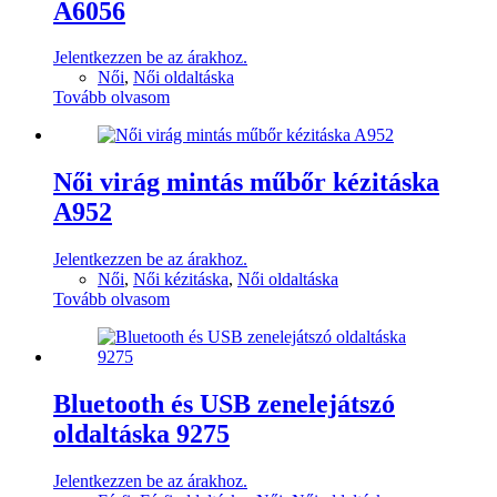
A6056
Jelentkezzen be az árakhoz.
Női
,
Női oldaltáska
Tovább olvasom
Női virág mintás műbőr kézitáska
A952
Jelentkezzen be az árakhoz.
Női
,
Női kézitáska
,
Női oldaltáska
Tovább olvasom
Bluetooth és USB zenelejátszó
oldaltáska 9275
Jelentkezzen be az árakhoz.