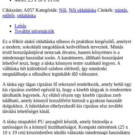
Cikkszám:
A057
Kategóriák:
Női
,
Női oldaltáska
Címkék:
mintás
,
műbőr
,
oldaltáska
Leírás
További információk
Ez a félkör alakú oldaltáska stílusos és praktikus kiegészítő, amelyet
a modern, sokoldalú megoldások kedvelőinek terveztek. Mintás
textil hosszúpántjával nemcsak divatos, hanem kényelmes is a
mindennapi használat során. A karabineres, állítható hosszúpánt
lehetővé teszi, hogy a táska könnyen testre szabható legyen. A
válltáska hét különböző színben elérhető, így mindenki
megtalálhatja a stílusához leginkább illő változatot.
A táska egy tágas cipzáras fő rekesszel rendelkezik, amely belül egy
kis cipzáras zsebbel egészül ki, hogy a kisebb tárgyak is rendezetten
tárolhatók legyenek. Az elülső részen egy kisebb cipzáras zseb
található, amely könnyű hozzáférést biztosít a gyakran használt
dolgokhoz. A hátoldalon elhelyezkedő kis cipzáras rész további
tárolási lehetőséget kínál.
A táska strapabíró PU anyagból készült, amely biztosítja a
tartósságot és a könnyű tisztíthatóságot. Kompakt méretének (25 x
10 x 19 cm) köszönhetően ideális választás mindennapi használatra