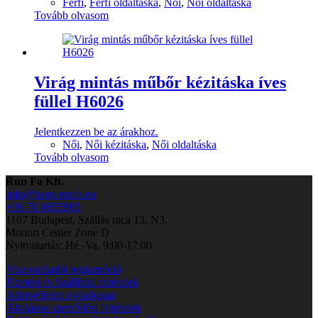
Férfi
,
Férfi oldaltáska
,
Női
,
Női oldaltáska
Tovább olvasom
Virág mintás műbőr kézitáska íves
füllel H6026
Jelentkezzen be az árakhoz.
Női
,
Női kézitáska
,
Női oldaltáska
Tovább olvasom
Run Fa Kft.
info@bags-runfa.eu
+36 70 8855905
1107 Budapest, Szállás utca 13. N3.
Monori Center Zone D
Nyitvatartás: Hé.-Va. 9:00-17:00
Viszonteladói regisztráció
Fizetési és Szállítási feltételek
Adatvédelmi nyilatkozat
Általános szerződési feltételek