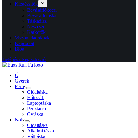
Kiegészítők
Bevásárlókocsi
Bevásárlótáska
Táskadísz
Neszeszer
Karkötők
Viszonteladóknak
Kapcsolat
Blog
Belépés / Regisztráció
Új
Gyerek
Férfi
Oldaltáska
Hátizsák
Laptoptáska
Pénztárca
Övtáska
Női
Oldaltáska
Alkalmi táska
Válltáska