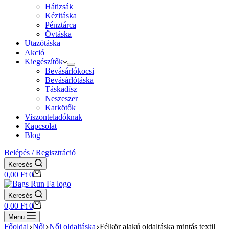
Hátizsák
Kézitáska
Pénztárca
Övtáska
Utazótáska
Akció
Kiegészítők
Bevásárlókocsi
Bevásárlótáska
Táskadísz
Neszeszer
Karkötők
Viszonteladóknak
Kapcsolat
Blog
Belépés / Regisztráció
Keresés
Shopping
0,00
Ft
0
cart
Keresés
Shopping
0,00
Ft
0
cart
Menu
Főoldal
Női
Női oldaltáska
Félkör alakú oldaltáska mintás textil