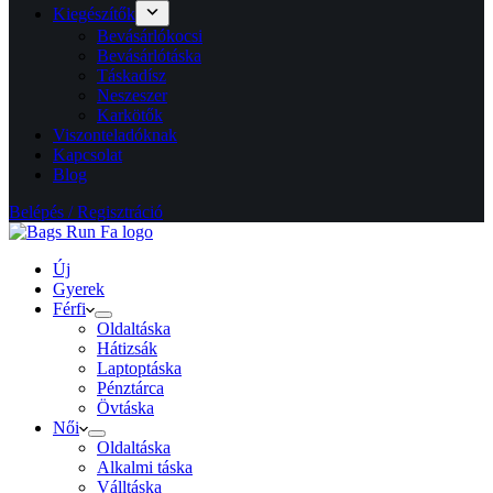
Kiegészítők
Bevásárlókocsi
Bevásárlótáska
Táskadísz
Neszeszer
Karkötők
Viszonteladóknak
Kapcsolat
Blog
Belépés / Regisztráció
Új
Gyerek
Férfi
Oldaltáska
Hátizsák
Laptoptáska
Pénztárca
Övtáska
Női
Oldaltáska
Alkalmi táska
Válltáska