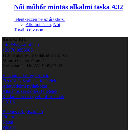
Női műbőr mintás alkalmi táska A32
Jelentkezzen be az árakhoz.
Alkalmi táska
,
Női
Tovább olvasom
Run Fa Kft.
info@bags-runfa.eu
+36 70 8855905
1107 Budapest, Szállás utca 13. N3.
Monori Center Zone D
Nyitvatartás: Hé.-Va. 9:00-17:00
Viszonteladói regisztráció
Fizetési és Szállítási feltételek
Adatvédelmi nyilatkozat
Általános szerződési feltételek
Reklamáció és egyéb információk
GY.I.K.
Belépés / Regisztráció
Fiókom
Kosár
Pénztár