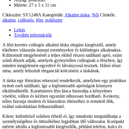
Mérete: 27 x 5 x 11 cm
Cikkszám:
SY1248A
Kategóriák:
Alkalmi táska
,
Női
Címkék:
alkalmi
,
csillogós
,
fém
,
poliészter
Leírás
További információk
A fém keretes csillogós alkalmi táska elegáns kiegészítő, amely
tökéletes választás ünnepi eseményekre és különleges alkalmakra.
Kifinomult megjelenését a teljes elülső részen található apró, ezüst
színű díszek adják, amelyek gyönyörűen csillognak a fényben, így
minden megjelenést egyedivé és látványossá tesznek. Hátsó része
sima, amely letisztult eleganciát kölcsönöz a táskának.
A táska egy fémzáras rekesszel rendelkezik, amelyben egy praktikus
nyitott zseb található, így a legfontosabb apróságok könnyen
elkülöníthetők. Karabineres fém lánca biztosítja a kényelmes
viselést, vállon és kézben egyaránt stílusosan hordható. Keskeny,
nőies fazonja modern és klasszikus öltözethez is remekül illik,
ezáltal sokoldalúan felhasználható.
Kilenc különböző színben érhető el, így mindenki megtalálhatja a
személyiségéhez és öltözékéhez legjobban illő változatot. Kompakt
mérete ideális a legfontosabb kiegészítők, például telefon, kulcs és