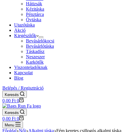
Hátizsák
Kézitáska
Pénztárca
Övtáska
Utazótáska
Akció
Kiegészítők
Bevásárlókocsi
Bevásárlótáska
Táskadísz
Neszeszer
Karkötők
Viszonteladóknak
Kapcsolat
Blog
Belépés / Regisztráció
Keresés
Shopping
0,00
Ft
0
cart
Keresés
Shopping
0,00
Ft
0
cart
Menu
Főoldal
Női
Alkalmi táska
Fém keretes csillogós alkalmi táska