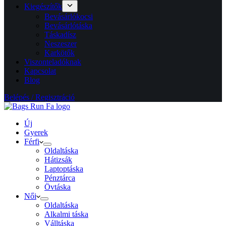
Kiegészítők
Bevásárlókocsi
Bevásárlótáska
Táskadísz
Neszeszer
Karkötők
Viszonteladóknak
Kapcsolat
Blog
Belépés / Regisztráció
Új
Gyerek
Férfi
Oldaltáska
Hátizsák
Laptoptáska
Pénztárca
Övtáska
Női
Oldaltáska
Alkalmi táska
Válltáska