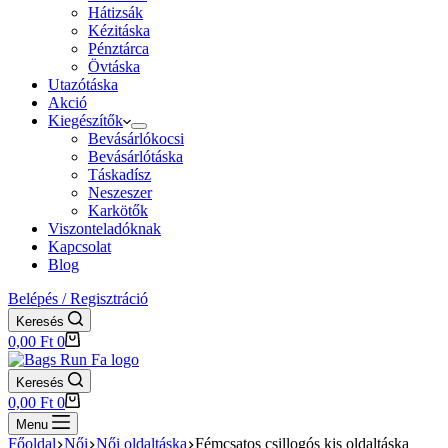
Hátizsák
Kézitáska
Pénztárca
Övtáska
Utazótáska
Akció
Kiegészítők
Bevásárlókocsi
Bevásárlótáska
Táskadísz
Neszeszer
Karkötők
Viszonteladóknak
Kapcsolat
Blog
Belépés / Regisztráció
Keresés
Shopping
0,00
Ft
0
cart
Keresés
Shopping
0,00
Ft
0
cart
Menu
Főoldal
Női
Női oldaltáska
Fémcsatos csillogós kis oldaltáska