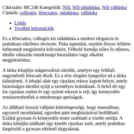
Cikkszám:
MC248
Kategóriák:
Női
,
Női oldaltáska
,
Női válltáska
Címkék:
csillogós
,
fémcsatos
,
oldaltáska
,
válltáska
Leírás
További információk
Ez a fémcsatos, csillogós kis oldaltáska a modern elegancia és
praktikum tökéletes ötvözete. Puha tapintású, enyhén fényes felülete
kifinomult megjelenést kölcsönöz. Félhold formája nőies és stílusos,
ideális választás mindennapi használatra vagy alkalmi
megjelenéshez.
A táska lehajtója mágneszárral záródik, amelyet egy feltűnő,
nagyméretű fémcsatt díszít. Ez a rész elegáns hangsúlyt ad a táska
külsejének. A lehajtó alatt egy cipzáras rekesz kapott helyet, amely
biztonságos tárolást nyújt a személyes holmiknak. A belső tér egy
kis cipzáras zsebet és egy nyitott rekeszt is rejt, így könnyedén
rendszerezhetőek a mindennapi apróságok.
Az állítható hosszú vállpánt különlegessége, hogy manuálisan,
egyszerű mozdulattal, egyetlen pánt meghúzásával beállítható.
Ezáltal gyorsan és könnyedén testre szabható a viselés módja. A
táska hátulján található egy kisebb cipzáras zseb, amely praktikus
kiegészítő a gyorsan elérhető tárgyaknak.