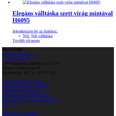
Elegáns válltáska szett virág mintával
H6095
Jelentkezzen be az árakhoz.
Női
,
Női válltáska
Tovább olvasom
Run Fa Kft.
info@bags-runfa.eu
+36 70 8855905
1107 Budapest, Szállás utca 13. N3.
Monori Center Zone D
Nyitvatartás: Hé.-Va. 9:00-17:00
Viszonteladói regisztráció
Fizetési és Szállítási feltételek
Adatvédelmi nyilatkozat
Általános szerződési feltételek
Reklamáció és egyéb információk
GY.I.K.
Belépés / Regisztráció