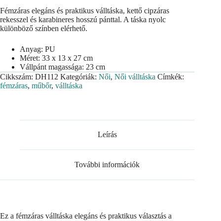
Fémzáras elegáns és praktikus válltáska, kettő cipzáras
rekesszel és karabineres hosszú pánttal. A táska nyolc
különböző színben elérhető.
Anyag: PU
Méret: 33 x 13 x 27 cm
Vállpánt magassága: 23 cm
Cikkszám:
DH112
Kategóriák:
Női
,
Női válltáska
Címkék:
fémzáras
,
műbőr
,
válltáska
Leírás
További információk
Ez a fémzáras válltáska elegáns és praktikus választás a