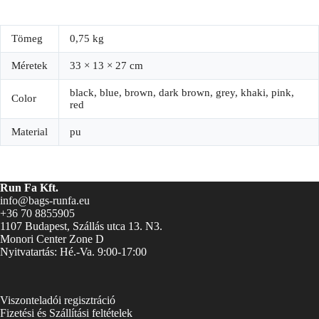
Tömeg
0,75 kg
Méretek
33 × 13 × 27 cm
black, blue, brown, dark brown, grey, khaki, pink,
Color
red
Material
pu
Run Fa Kft.
info@bags-runfa.eu
+36 70 8855905
1107 Budapest, Szállás utca 13. N3.
Monori Center Zone D
Nyitvatartás: Hé.-Va. 9:00-17:00
Viszonteladói regisztráció
Fizetési és Szállítási feltételek