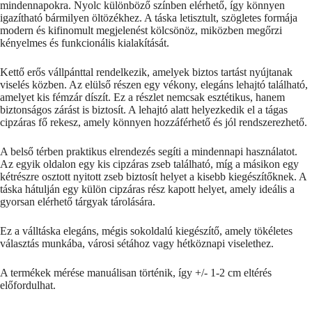
mindennapokra. Nyolc különböző színben elérhető, így könnyen
igazítható bármilyen öltözékhez. A táska letisztult, szögletes formája
modern és kifinomult megjelenést kölcsönöz, miközben megőrzi
kényelmes és funkcionális kialakítását.
Kettő erős vállpánttal rendelkezik, amelyek biztos tartást nyújtanak
viselés közben. Az elülső részen egy vékony, elegáns lehajtó található,
amelyet kis fémzár díszít. Ez a részlet nemcsak esztétikus, hanem
biztonságos zárást is biztosít. A lehajtó alatt helyezkedik el a tágas
cipzáras fő rekesz, amely könnyen hozzáférhető és jól rendszerezhető.
A belső térben praktikus elrendezés segíti a mindennapi használatot.
Az egyik oldalon egy kis cipzáras zseb található, míg a másikon egy
kétrészre osztott nyitott zseb biztosít helyet a kisebb kiegészítőknek. A
táska hátulján egy külön cipzáras rész kapott helyet, amely ideális a
gyorsan elérhető tárgyak tárolására.
Ez a válltáska elegáns, mégis sokoldalú kiegészítő, amely tökéletes
választás munkába, városi sétához vagy hétköznapi viselethez.
A termékek mérése manuálisan történik, így +/- 1-2 cm eltérés
előfordulhat.