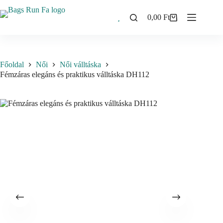
Skip
to
0,00
Ft
Shopping
content
cart
Főoldal
Női
Női válltáska
Fémzáras elegáns és praktikus válltáska DH112