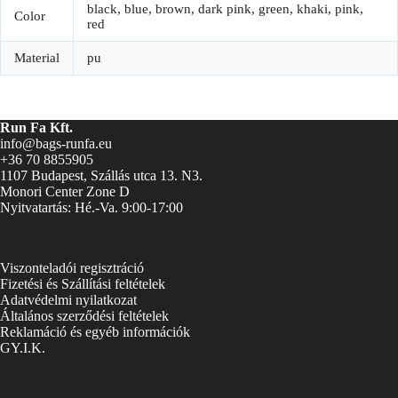
black, blue, brown, dark pink, green, khaki, pink,
Color
red
Material
pu
Run Fa Kft.
info@bags-runfa.eu
+36 70 8855905
1107 Budapest, Szállás utca 13. N3.
Monori Center Zone D
Nyitvatartás: Hé.-Va. 9:00-17:00
Viszonteladói regisztráció
Fizetési és Szállítási feltételek
Adatvédelmi nyilatkozat
Általános szerződési feltételek
Reklamáció és egyéb információk
GY.I.K.