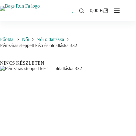
Skip
to
0,00
Ft
Shopping
content
cart
Főoldal
Női
Női oldaltáska
Fémzáras steppelt kézi és oldaltáska 332
NINCS KÉSZLETEN