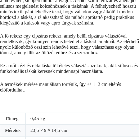
a merevített, steppelt műbőr anyagot. A sötét színű fémzár és a lehajtó
stílusos megjelenést kölcsönöznek a táskának. A felhelyezhető hosszú
mintás textil pánt lehetővé teszi, hogy válladon vagy átkötött módon
hordozd a táskát, a rá akasztható kis műbőr aprótartó pedig praktikus
kiegészítő a kulcsok vagy apró tárgyak számára.
A fő rekesz egy cipzáras rekesz, amely belül cipzáras választóval
rendelkezik, így könnyen rendezheted el a táskád tartalmát. Az elérhető
nyolc különböző őszi szín lehetővé teszi, hogy választhass egy olyan
tónust, amely illik az öltözékedhez és a szezonhoz.
Ez a női kézi és oldaltáska tökéletes választás azoknak, akik stílusos és
funkcionális táskát keresnek mindennapi használatra.
A termékek mérése manuálisan történik, így +/- 1-2 cm eltérés
előfordulhat.
Tömeg
0,45 kg
Méretek
23,5 × 9 × 14,5 cm