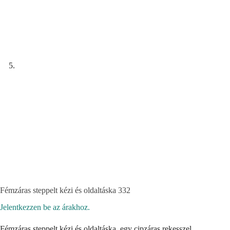
Fémzáras steppelt kézi és oldaltáska 332
Jelentkezzen be az árakhoz.
Fémzáras steppelt kézi és oldaltáska, egy cipzáras rekesszel,