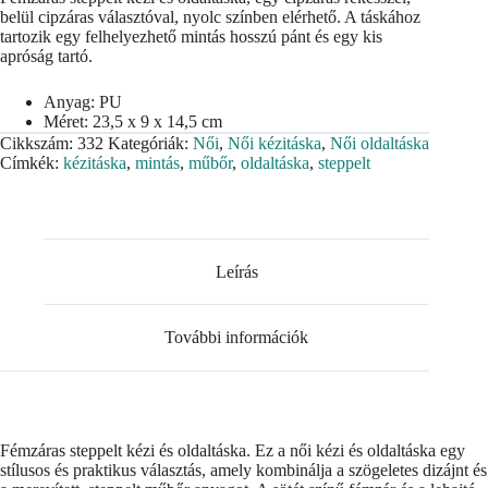
belül cipzáras választóval, nyolc színben elérhető. A táskához
tartozik egy felhelyezhető mintás hosszú pánt és egy kis
apróság tartó.
Anyag: PU
Méret: 23,5 x 9 x 14,5 cm
Cikkszám:
332
Kategóriák:
Női
,
Női kézitáska
,
Női oldaltáska
Címkék:
kézitáska
,
mintás
,
műbőr
,
oldaltáska
,
steppelt
Leírás
További információk
Fémzáras steppelt kézi és oldaltáska. Ez a női kézi és oldaltáska egy
stílusos és praktikus választás, amely kombinálja a szögeletes dizájnt és