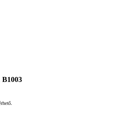
l B1003
érhető.