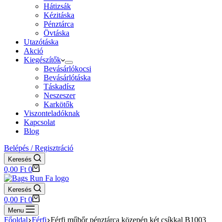
Hátizsák
Kézitáska
Pénztárca
Övtáska
Utazótáska
Akció
Kiegészítők
Bevásárlókocsi
Bevásárlótáska
Táskadísz
Neszeszer
Karkötők
Viszonteladóknak
Kapcsolat
Blog
Belépés / Regisztráció
Keresés
Shopping
0,00
Ft
0
cart
Keresés
Shopping
0,00
Ft
0
cart
Menu
Főoldal
Férfi
Férfi műbőr pénztárca közepén két csíkkal B1003