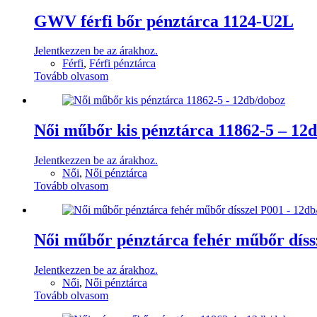
GWV férfi bőr pénztárca 1124-U2L
Jelentkezzen be az árakhoz.
Férfi
,
Férfi pénztárca
Tovább olvasom
Női műbőr kis pénztárca 11862-5 – 12
Jelentkezzen be az árakhoz.
Női
,
Női pénztárca
Tovább olvasom
Női műbőr pénztárca fehér műbőr díss
Jelentkezzen be az árakhoz.
Női
,
Női pénztárca
Tovább olvasom