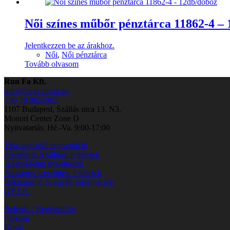
Női színes műbőr pénztárca 11862-4 –
Jelentkezzen be az árakhoz.
Női
,
Női pénztárca
Tovább olvasom
Run Fa Kft.
info@bags-runfa.eu
+36 70 8855905
1107 Budapest, Szállás utca 13. N3.
Monori Center Zone D
Nyitvatartás: Hé.-Va. 9:00-17:00
Viszonteladói regisztráció
Fizetési és Szállítási feltételek
Adatvédelmi nyilatkozat
Általános szerződési feltételek
Reklamáció és egyéb információk
GY.I.K.
Belépés / Regisztráció
Fiókom
Kosár