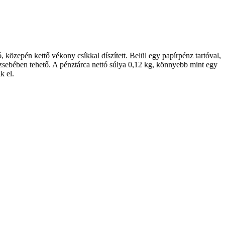
, közepén kettő vékony csíkkal díszített. Belül egy papírpénz tartóval,
ág zsebében tehető. A pénztárca nettó súlya 0,12 kg, könnyebb mint egy
k el.