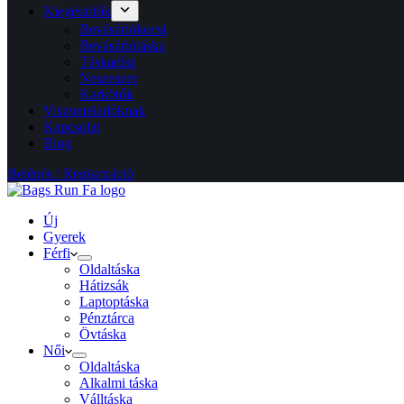
Kiegészítők
Bevásárlókocsi
Bevásárlótáska
Táskadísz
Neszeszer
Karkötők
Viszonteladóknak
Kapcsolat
Blog
Belépés / Regisztráció
Új
Gyerek
Férfi
Oldaltáska
Hátizsák
Laptoptáska
Pénztárca
Övtáska
Női
Oldaltáska
Alkalmi táska
Válltáska