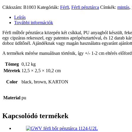
Cikkszám:
B1003
Kategóriák:
Férfi
,
Férfi pénztárca
Címkék:
mintás
,
Leírás
További információk
Férfi műbőr pénztárca közepén két csíkkal, PU anyagból készült, fekete
egy cipzáras rekesszel, egy patentos aprópénztartóval, és 12 darab kár
doboz üdítőnél. Ajándéknak vagy magán használatra egyaránt ajánlott.
A termékek mérése manuálisan történik, így +/- 1-2 cm eltérés előford
Tömeg
0,12 kg
Méretek
12,5 × 2,5 × 10,2 cm
Color
black, brown, KARTON
Material
pu
Kapcsolódó termékek