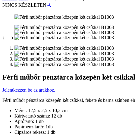
NINCS KÉSZLETEN
🔍
Férfi műbőr pénztárca közepén két csíkka
Jelentkezzen be az árakhoz.
Férfi műbőr pénztárca közepén két csíkkal, fekete és barna színben el
Méret: 12,5 x 2,5 x 10,2 cm
Kártyatartó száma: 12 db
Aprótartó: 1 db
Papírpénz tartó: 1db
Cipzáros rekesz: 1 db