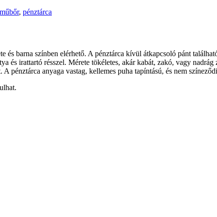
műbőr
,
pénztárca
 és barna színben elérhető. A pénztárca kívül átkapcsoló pánt található
tya és irattartó résszel. Mérete tökéletes, akár kabát, zakó, vagy nadr
 A pénztárca anyaga vastag, kellemes puha tapíntású, és nem színeződi
ulhat.