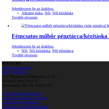
Jelentkezzen be az árakhoz.
Alkalmi táska
,
Női
,
Női kézitáska
Tovább olvasom
Fémcsatos műbőr pénztárca/kézitáska 
Jelentkezzen be az árakhoz.
Női
,
Női kézitáska
,
Női pénztárca
Tovább olvasom
Run Fa Kft.
info@bags-runfa.eu
+36 70 8855905
1107 Budapest, Szállás utca 13. N3.
Monori Center Zone D
Nyitvatartás: Hé.-Va. 9:00-17:00
Viszonteladói regisztráció
Fizetési és Szállítási feltételek
Adatvédelmi nyilatkozat
Általános szerződési feltételek