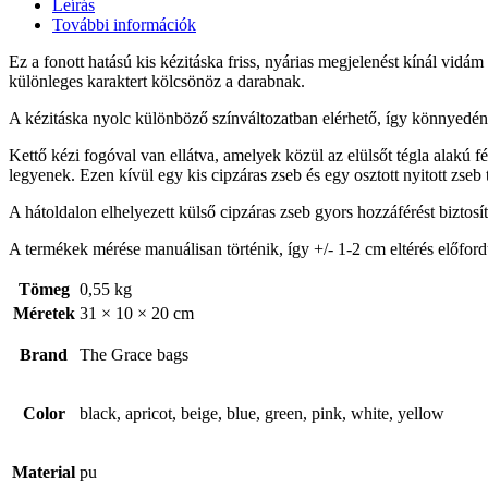
Leírás
További információk
Ez a fonott hatású kis kézitáska friss, nyárias megjelenést kínál vi
különleges karaktert kölcsönöz a darabnak.
A kézitáska nyolc különböző színváltozatban elérhető, így könnyedén m
Kettő kézi fogóval van ellátva, amelyek közül az elülsőt tégla alakú 
legyenek. Ezen kívül egy kis cipzáras zseb és egy osztott nyitott zseb
A hátoldalon elhelyezett külső cipzáras zseb gyors hozzáférést biztosí
A termékek mérése manuálisan történik, így +/- 1-2 cm eltérés előford
Tömeg
0,55 kg
Méretek
31 × 10 × 20 cm
Brand
The Grace bags
Color
black, apricot, beige, blue, green, pink, white, yellow
Material
pu