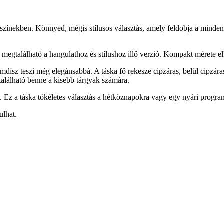
dám színekben. Könnyed, mégis stílusos választás, amely feldobja a mind
egtalálható a hangulathoz és stílushoz illő verzió. Kompakt mérete elle
fémdísz teszi még elegánsabbá. A táska fő rekesze cipzáras, belül cipzár
 található benne a kisebb tárgyak számára.
t. Ez a táska tökéletes választás a hétköznapokra vagy egy nyári program
ulhat.