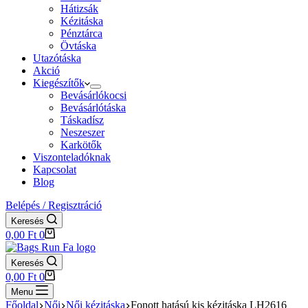
Hátizsák
Kézitáska
Pénztárca
Övtáska
Utazótáska
Akció
Kiegészítők
Bevásárlókocsi
Bevásárlótáska
Táskadísz
Neszeszer
Karkötők
Viszonteladóknak
Kapcsolat
Blog
Belépés / Regisztráció
Keresés
Shopping
0,00
Ft
0
cart
Keresés
Shopping
0,00
Ft
0
cart
Menu
Főoldal
Női
Női kézitáska
Fonott hatású kis kézitáska LH2616