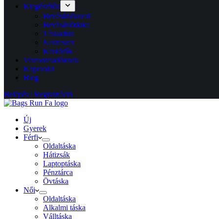
Kiegészítők
Bevásárlókocsi
Bevásárlótáska
Táskadísz
Neszeszer
Karkötők
Viszonteladóknak
Kapcsolat
Blog
Belépés / Regisztráció
Új
Gyerek
Férfi
Oldaltáska
Hátizsák
Laptoptáska
Pénztárca
Övtáska
Női
Oldaltáska
Alkalmi táska
Válltáska