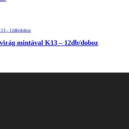
virág mintával K13 – 12db/doboz