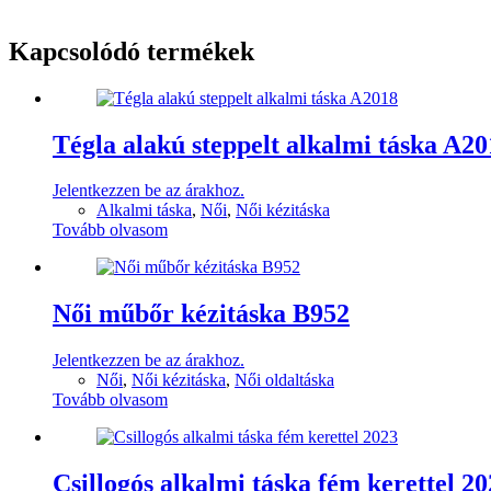
Kapcsolódó termékek
Tégla alakú steppelt alkalmi táska A20
Jelentkezzen be az árakhoz.
Alkalmi táska
,
Női
,
Női kézitáska
Tovább olvasom
Női műbőr kézitáska B952
Jelentkezzen be az árakhoz.
Női
,
Női kézitáska
,
Női oldaltáska
Tovább olvasom
Csillogós alkalmi táska fém kerettel 2