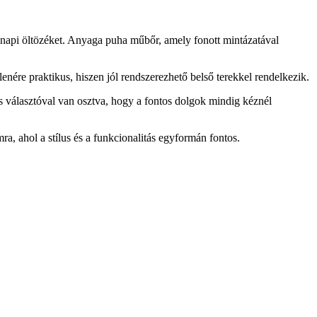
ennapi öltözéket. Anyaga puha műbőr, amely fonott mintázatával
nére praktikus, hiszen jól rendszerezhető belső terekkel rendelkezik.
as választóval van osztva, hogy a fontos dolgok mindig kéznél
ra, ahol a stílus és a funkcionalitás egyformán fontos.