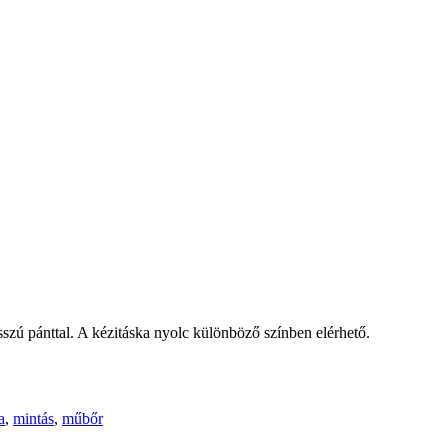
osszú pánttal. A kézitáska nyolc különböző színben elérhető.
a
,
mintás
,
műbőr