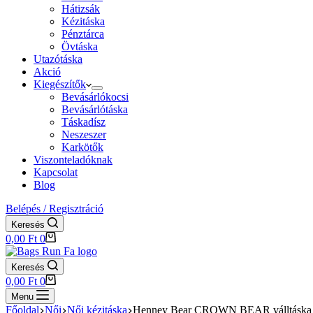
Hátizsák
Kézitáska
Pénztárca
Övtáska
Utazótáska
Akció
Kiegészítők
Bevásárlókocsi
Bevásárlótáska
Táskadísz
Neszeszer
Karkötők
Viszonteladóknak
Kapcsolat
Blog
Belépés / Regisztráció
Keresés
Shopping
0,00
Ft
0
cart
Keresés
Shopping
0,00
Ft
0
cart
Menu
Főoldal
Női
Női kézitáska
Henney Bear CROWN BEAR válltáska