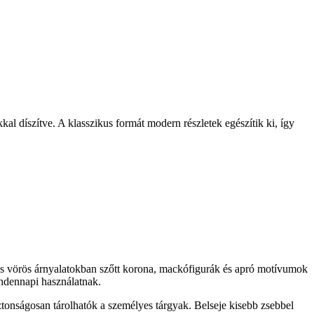
 díszítve. A klasszikus formát modern részletek egészítik ki, így
s vörös árnyalatokban szőtt korona, mackófigurák és apró motívumok
indennapi használatnak.
iztonságosan tárolhatók a személyes tárgyak. Belseje kisebb zsebbel