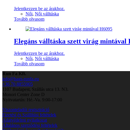
Jelentkezzen be az árakhoz.
Női
,
Női válltáska
Tovább olvasom
Elegáns válltáska szett virág mintával
Jelentkezzen be az árakhoz.
Női
,
Női válltáska
Tovább olvasom
Run Fa Kft.
info@bags-runfa.eu
+36 70 8855905
1107 Budapest, Szállás utca 13. N3.
Monori Center Zone D
Nyitvatartás: Hé.-Va. 9:00-17:00
Viszonteladói regisztráció
Fizetési és Szállítási feltételek
Adatvédelmi nyilatkozat
Általános szerződési feltételek