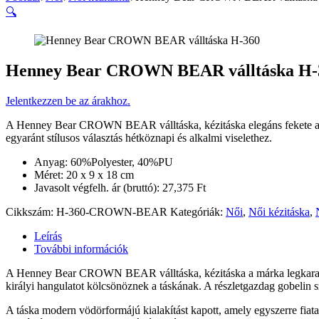
🔍
Henney Bear CROWN BEAR válltáska H-
Jelentkezzen be az árakhoz.
A Henney Bear CROWN BEAR válltáska, kézitáska elegáns fekete alapú 
egyaránt stílusos választás hétköznapi és alkalmi viselethez.
Anyag: 60%Polyester, 40%PU
Méret: 20 x 9 x 18 cm
Javasolt végfelh. ár (bruttó): 27,375 Ft
Cikkszám:
H-360-CROWN-BEAR
Kategóriák:
Női
,
Női kézitáska
,
Leírás
További információk
A Henney Bear CROWN BEAR válltáska, kézitáska a márka legkarakter
királyi hangulatot kölcsönöznek a táskának. A részletgazdag gobelin s
A táska modern vödörformájú kialakítást kapott, amely egyszerre fiatal