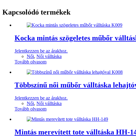
Kapcsolódó termékek
Kocka mintás szögeletes műbőr válltá
Jelentkezzen be az árakhoz.
Női
,
Női válltáska
Tovább olvasom
Többszínű női műbőr válltáska lehajt
Jelentkezzen be az árakhoz.
Női
,
Női válltáska
Tovább olvasom
Mintás merevített tote válltáska HH-1