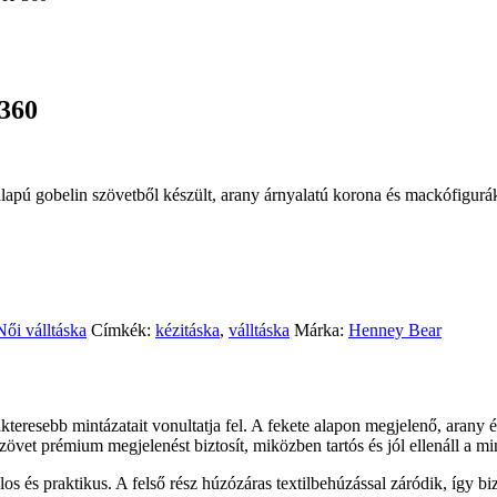
360
gobelin szövetből készült, arany árnyalatú korona és mackófigurákkal
Női válltáska
Címkék:
kézitáska
,
válltáska
Márka:
Henney Bear
esebb mintázatait vonultatja fel. A fekete alapon megjelenő, arany é
zövet prémium megjelenést biztosít, miközben tartós és jól ellenáll a m
os és praktikus. A felső rész húzózáras textilbehúzással záródik, így b