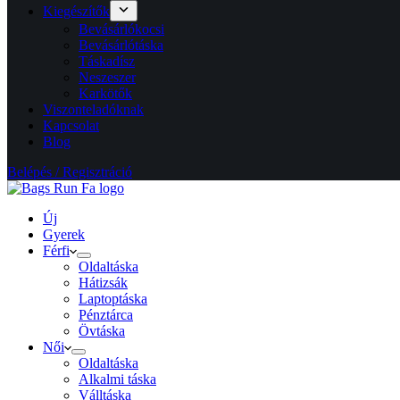
Kiegészítők
Bevásárlókocsi
Bevásárlótáska
Táskadísz
Neszeszer
Karkötők
Viszonteladóknak
Kapcsolat
Blog
Belépés / Regisztráció
Új
Gyerek
Férfi
Oldaltáska
Hátizsák
Laptoptáska
Pénztárca
Övtáska
Női
Oldaltáska
Alkalmi táska
Válltáska