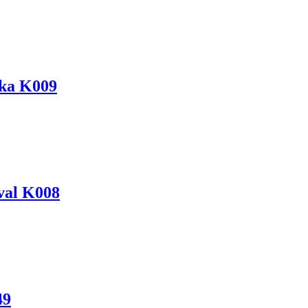
ska K009
óval K008
49