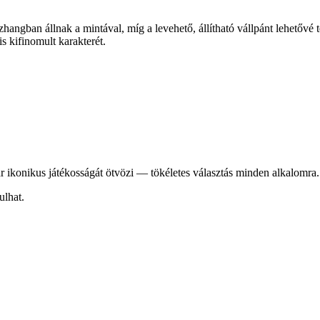
szhangban állnak a mintával, míg a levehető, állítható vállpánt lehe
 kifinomult karakterét.
konikus játékosságát ötvözi — tökéletes választás minden alkalomra.
ulhat.