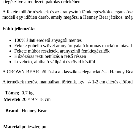
kiegészítve a rendezett pakolás érdekében.
A fekete műbőr részletek és az aranyszínű fémkiegészítők elegáns ös
modell egy időtlen darab, amely megőrzi a Henney Bear játékos, mégis
Főbb jellemzők:
100% állati eredetű anyagtól mentes
Fekete gobelin szövet arany árnyalatú koronás mackó mintával
Fekete műbőr részletek, aranyszínű fémkiegészítők
Húzózáras textilbehúzás a felső részen
Levehető, állítható vállpánt és rövid kézifül
A CROWN BEAR női táska a klasszikus eleganciát és a Henney Bear i
A termékek mérése manuálisan történik, így +/- 1-2 cm eltérés előford
Tömeg
0,7 kg
Méretek
20 × 9 × 18 cm
Brand
Henney Bear
Material
poliészter, pu