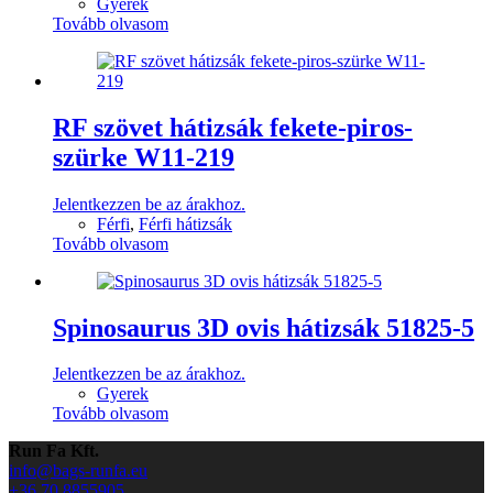
Gyerek
Tovább olvasom
RF szövet hátizsák fekete-piros-
szürke W11-219
Jelentkezzen be az árakhoz.
Férfi
,
Férfi hátizsák
Tovább olvasom
Spinosaurus 3D ovis hátizsák 51825-5
Jelentkezzen be az árakhoz.
Gyerek
Tovább olvasom
Run Fa Kft.
info@bags-runfa.eu
+36 70 8855905