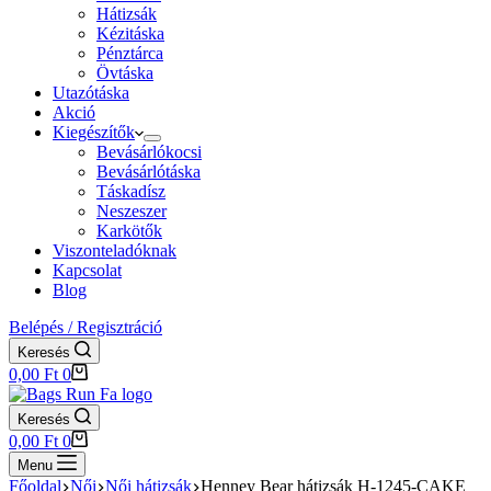
Hátizsák
Kézitáska
Pénztárca
Övtáska
Utazótáska
Akció
Kiegészítők
Bevásárlókocsi
Bevásárlótáska
Táskadísz
Neszeszer
Karkötők
Viszonteladóknak
Kapcsolat
Blog
Belépés / Regisztráció
Keresés
Shopping
0,00
Ft
0
cart
Keresés
Shopping
0,00
Ft
0
cart
Menu
Főoldal
Női
Női hátizsák
Henney Bear hátizsák H-1245-CAKE