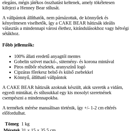
elegáns, mégis játékos összhatást keltenek, amely tökéletesen
kifejezi a Henney Bear stílusát.
A vállpántok állíthatók, nem párnázottak, de könnyűek és
kényelmesen viselhetők, így a CAKE BEAR hátizsák ideális
választás a mindennapi városi élethez, kirándulásokhoz vagy hétvégi
sétákhoz.
Főbb jellemzők:
100% állati eredetű anyagtól mentes
Gobelin szövet mackó-, sütemény- és korona mintával
Piros műbőr részletek, aranyszínű logó
Cipzáras főrekesz belső és külső zsebekkel
Könnyű, állítható vállpántok
A CAKE BEAR hátizsák azoknak készült, akik szeretik a vidám,
egyedi mintákat, és stílusukkal egy kis mosolyt szeretnének
csempészni a mindennapokba.
A termékek mérése manuálisan történik, így +/- 1-2 cm eltérés
előfordulhat.
Tömeg
1 kg
Méretek
31 × 15 × 35,5 cm