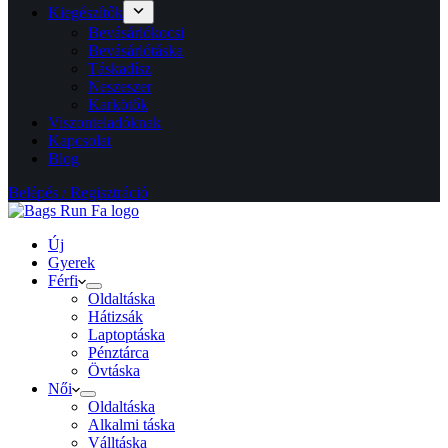
Kiegészítők
Bevásárlókocsi
Bevásárlótáska
Táskadísz
Neszeszer
Karkötők
Viszonteladóknak
Kapcsolat
Blog
Belépés / Regisztráció
Új
Gyerek
Férfi
Oldaltáska
Hátizsák
Laptoptáska
Pénztárca
Övtáska
Női
Oldaltáska
Alkalmi táska
Válltáska