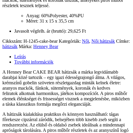
mackók, sütemények és koronák díszítik, amelyeket piros műbőr
részletek tesznek teljessé.
Anyag: 60%Polyester, 40%PU
Méret: 31 x 15 x 35,5 cm
Javasolt végfelh. ár (bruttó): 29,625 Ft
Cikkszám:
H-1245-cake-bear
Kategóriák:
Női
,
Női hátizsák
Címke:
hátizsák
Márka:
Henney Bear
Leírás
További információk
A Henney Bear CAKE BEAR hátizsák a márka legvidámabb
darabjai közé tartozik – egy igazi édességrajongó álma. A világos,
krémszínű gobelin szöveten részletgazdag minták kelnek életre:
aranyos mackók, fánkok, sütemények, koronák és kedves
feliratok alkotnak harmonikus, játékos kompozíciót. A piros műbőr
elemek élénkséget és frissességet visznek a megjelenésbe, miközben
a táska klasszikus formája megőrzi eleganciáját.
A hátizsák kialakítása praktikus és könnyen használható: tágas
főrekesze cipzárral záródik, belsejében több kisebb zseb segíti a
rendszerezést. Az elülső és oldalsó zsebek ideálisak a mindennapi
apróságok tárolására. A piros műbőr részletek és az aranyszínű logó