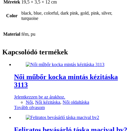
Méretek
19,5 × 3,5 × 12 cm
black, blue, colorful, dark pink, gold, pink, silver,
Color
turquoise
Material
fém, pu
Kapcsolódó termékek
Női műbőr kocka mintás kézitáska
3113
Jelentkezzen be az árakhoz.
Női
,
Női kézitáska
,
Női oldaltáska
Tovább olvasom
Feliratos bevásárló táska macival bv2