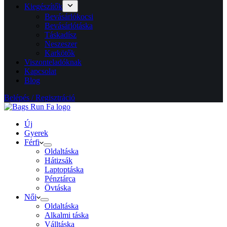
Kiegészítők
Bevásárlókocsi
Bevásárlótáska
Táskadísz
Neszeszer
Karkötők
Viszonteladóknak
Kapcsolat
Blog
Belépés / Regisztráció
Új
Gyerek
Férfi
Oldaltáska
Hátizsák
Laptoptáska
Pénztárca
Övtáska
Női
Oldaltáska
Alkalmi táska
Válltáska