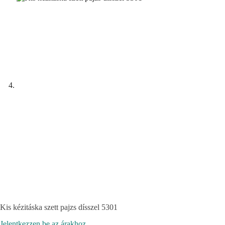
Kis kézitáska szett pajzs dísszel 5301
Jelentkezzen be az árakhoz.