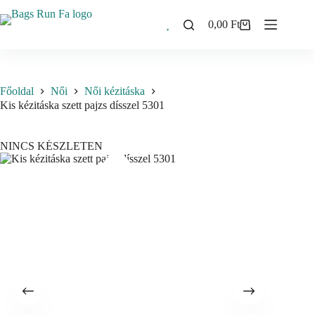
Skip
to
0,00
Ft
Shopping
content
cart
Főoldal
Női
Női kézitáska
Kis kézitáska szett pajzs dísszel 5301
NINCS KÉSZLETEN