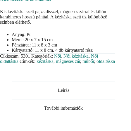
Kis kézitáska szett pajzs dísszel, mágneses zárral és külön
karabineres hosszú pánttal. A kézitáska szett tíz különböző
színben elérhető.
Anyag: Pu
Méret: 20 x 7 x 15 cm
Pénztárca: 11 x 8 x 3 cm
Kártyatartó: 11 x 8 cm, 4 db kártyatartó rész
Cikkszám:
5301
Kategóriák:
Női
,
Női kézitáska
,
Női
oldaltáska
Címkék:
kézitáska
,
mágneses zár
,
műbőr
,
oldaltáska
Leírás
További információk