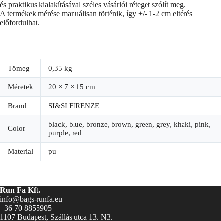
és praktikus kialakításával széles vásárlói réteget szólít meg.
A termékek mérése manuálisan történik, így +/- 1-2 cm eltérés
előfordulhat.
Tömeg
0,35 kg
Méretek
20 × 7 × 15 cm
Brand
SI&SI FIRENZE
black, blue, bronze, brown, green, grey, khaki, pink,
Color
purple, red
Material
pu
Run Fa Kft.
info@bags-runfa.eu
+36 70 8855905
1107 Budapest, Szállás utca 13. N3.