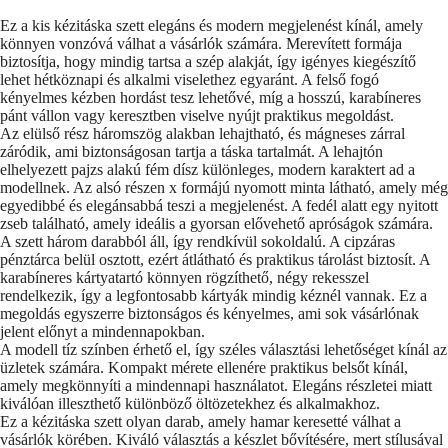
Ez a kis kézitáska szett elegáns és modern megjelenést kínál, amely
könnyen vonzóvá válhat a vásárlók számára. Merevített formája
biztosítja, hogy mindig tartsa a szép alakját, így igényes kiegészítő
lehet hétköznapi és alkalmi viselethez egyaránt. A felső fogó
kényelmes kézben hordást tesz lehetővé, míg a hosszú, karabíneres
pánt vállon vagy keresztben viselve nyújt praktikus megoldást.
Az elülső rész háromszög alakban lehajtható, és mágneses zárral
záródik, ami biztonságosan tartja a táska tartalmát. A lehajtón
elhelyezett pajzs alakú fém dísz különleges, modern karaktert ad a
modellnek. Az alsó részen x formájú nyomott minta látható, amely még
egyedibbé és elegánsabbá teszi a megjelenést. A fedél alatt egy nyitott
zseb található, amely ideális a gyorsan elővehető apróságok számára.
A szett három darabból áll, így rendkívül sokoldalú. A cipzáras
pénztárca belül osztott, ezért átlátható és praktikus tárolást biztosít. A
karabíneres kártyatartó könnyen rögzíthető, négy rekesszel
rendelkezik, így a legfontosabb kártyák mindig kéznél vannak. Ez a
megoldás egyszerre biztonságos és kényelmes, ami sok vásárlónak
jelent előnyt a mindennapokban.
A modell tíz színben érhető el, így széles választási lehetőséget kínál az
üzletek számára. Kompakt mérete ellenére praktikus belsőt kínál,
amely megkönnyíti a mindennapi használatot. Elegáns részletei miatt
kiválóan illeszthető különböző öltözetekhez és alkalmakhoz.
Ez a kézitáska szett olyan darab, amely hamar keresetté válhat a
vásárlók körében. Kiváló választás a készlet bővítésére, mert stílusával