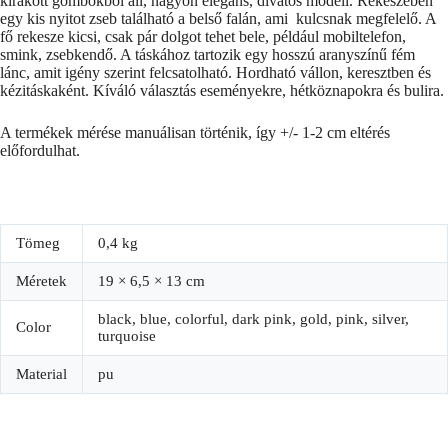
kirakott gömbökből áll, nagyon elegáns, divatos modell. Rekeszében
egy kis nyitot zseb található a belső falán, ami kulcsnak megfelelő. A
fő rekesze kicsi, csak pár dolgot tehet bele, például mobiltelefon,
smink, zsebkendő. A táskához tartozik egy hosszú aranyszínű fém
lánc, amit igény szerint felcsatolható. Hordható vállon, keresztben és
kézitáskaként. Kíváló választás eseményekre, hétköznapokra és bulira.
A termékek mérése manuálisan történik, így +/- 1-2 cm eltérés
előfordulhat.
Tömeg
0,4 kg
Méretek
19 × 6,5 × 13 cm
black, blue, colorful, dark pink, gold, pink, silver,
Color
turquoise
Material
pu