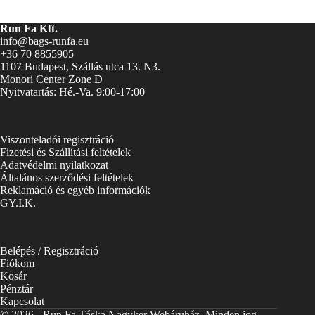
Run Fa Kft.
info@bags-runfa.eu
+36 70 8855905
1107 Budapest, Szállás utca 13. N3.
Monori Center Zone D
Nyitvatartás: Hé.-Va. 9:00-17:00
Viszonteladói regisztráció
Fizetési és Szállítási feltételek
Adatvédelmi nyilatkozat
Általános szerződési feltételek
Reklamáció és egyéb információk
GY.I.K.
Belépés / Regisztráció
Fiókom
Kosár
Pénztár
Kapcsolat
© 2026 - Run Fa Táska Nagyker Webáruház. Minden jog