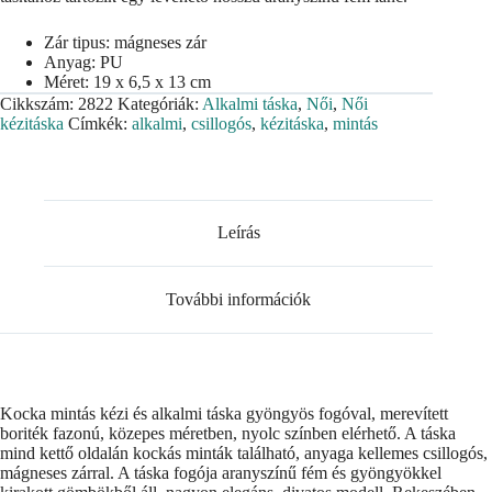
Zár tipus: mágneses zár
Anyag: PU
Méret: 19 x 6,5 x 13 cm
Cikkszám:
2822
Kategóriák:
Alkalmi táska
,
Női
,
Női
kézitáska
Címkék:
alkalmi
,
csillogós
,
kézitáska
,
mintás
Leírás
További információk
Kocka mintás kézi és alkalmi táska gyöngyös fogóval, merevített
boriték fazonú, közepes méretben, nyolc színben elérhető. A táska
mind kettő oldalán kockás minták található, anyaga kellemes csillogós,
mágneses zárral. A táska fogója aranyszínű fém és gyöngyökkel