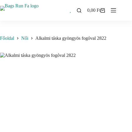
Skip
to
0,00
Ft
Shopping
content
cart
Főoldal
Női
Alkalmi táska gyöngyös fogóval 2822