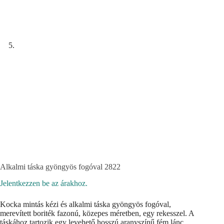
Alkalmi táska gyöngyös fogóval 2822
Jelentkezzen be az árakhoz.
Kocka mintás kézi és alkalmi táska gyöngyös fogóval,
merevített boriték fazonú, közepes méretben, egy rekesszel. A
táskához tartozik egy levehető hosszú aranyszínű fém lánc.