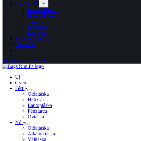
Kiegészítők
Bevásárlókocsi
Bevásárlótáska
Táskadísz
Neszeszer
Karkötők
Viszonteladóknak
Kapcsolat
Blog
Belépés / Regisztráció
Új
Gyerek
Férfi
Oldaltáska
Hátizsák
Laptoptáska
Pénztárca
Övtáska
Női
Oldaltáska
Alkalmi táska
Válltáska