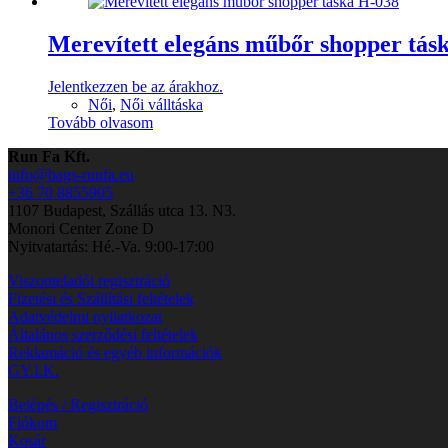
Merevített elegáns műbőr shopper tás
Jelentkezzen be az árakhoz.
Női
,
Női válltáska
Tovább olvasom
Run Fa Kft.
info@bags-runfa.eu
+36 70 8855905
1107 Budapest, Szállás utca 13. N3.
Monori Center Zone D
Nyitvatartás: Hé.-Va. 9:00-17:00
Viszonteladói regisztráció
Fizetési és Szállítási feltételek
Adatvédelmi nyilatkozat
Általános szerződési feltételek
Reklamáció és egyéb információk
GY.I.K.
Belépés / Regisztráció
Fiókom
Kosár