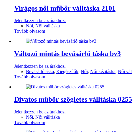
Virágos női műbőr válltáska 2101
Jelentkezzen be az árakhoz.
Női
,
Női válltáska
Tovább olvasom
Változó mintás bevásárló táska bv3
Jelentkezzen be az árakhoz.
Bevásárlótáska
,
Kiegészítők
,
Női
,
Női kézitáska
,
Női vál
Tovább olvasom
Divatos műbőr szögletes válltáska 0255
Jelentkezzen be az árakhoz.
Női
,
Női válltáska
Tovább olvasom