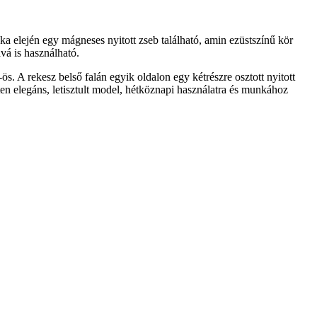
áska elején egy mágneses nyitott zseb található, amin ezüstszínű kör
vá is használható.
s. A rekesz belső falán egyik oldalon egy kétrészre osztott nyitott
ten elegáns, letisztult model, hétköznapi használatra és munkához