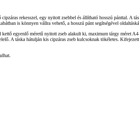
cipzáras rekesszel, egy nyitott zsebbel és állítható hosszú pánttal. A t
abátban is könnyen vállra vehető, a hosszú pánt segítségével oldaltáská
l kettő egyenlő méretű nyitott zseb alakult ki, maximum tárgy méret A4-ö
lelő. A táska hátulján kis cipzáras zseb kulcsoknak tökéletes. Kifejezet
ulhat.