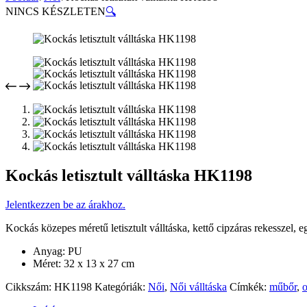
NINCS KÉSZLETEN
🔍
Kockás letisztult válltáska HK1198
Jelentkezzen be az árakhoz.
Kockás közepes méretű letisztult válltáska, kettő cipzáras rekesszel, e
Anyag: PU
Méret: 32 x 13 x 27 cm
Cikkszám:
HK1198
Kategóriák:
Női
,
Női válltáska
Címkék:
műbőr
,
o