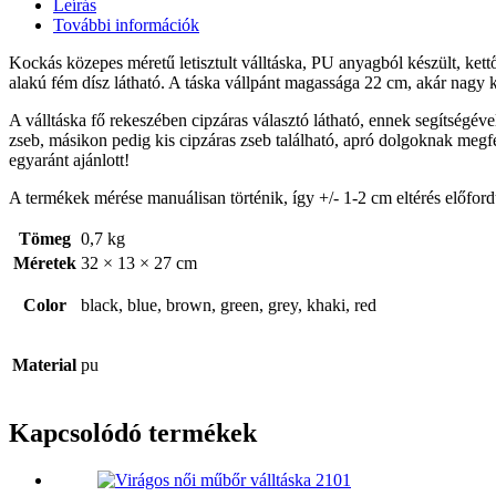
Leírás
További információk
Kockás közepes méretű letisztult válltáska, PU anyagból készült, kettő 
alakú fém dísz látható. A táska vállpánt magassága 22 cm, akár nagy k
A válltáska fő rekeszében cipzáras választó látható, ennek segítségéve
zseb, másikon pedig kis cipzáras zseb található, apró dolgoknak megfe
egyaránt ajánlott!
A termékek mérése manuálisan történik, így +/- 1-2 cm eltérés előford
Tömeg
0,7 kg
Méretek
32 × 13 × 27 cm
Color
black, blue, brown, green, grey, khaki, red
Material
pu
Kapcsolódó termékek