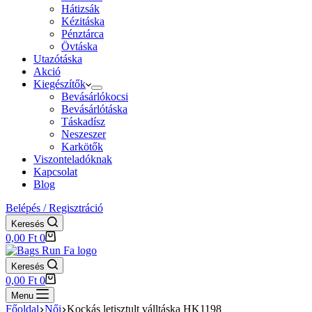
Hátizsák
Kézitáska
Pénztárca
Övtáska
Utazótáska
Akció
Kiegészítők
Bevásárlókocsi
Bevásárlótáska
Táskadísz
Neszeszer
Karkötők
Viszonteladóknak
Kapcsolat
Blog
Belépés / Regisztráció
Keresés
Shopping
0,00
Ft
0
cart
Keresés
Shopping
0,00
Ft
0
cart
Menu
Főoldal
Női
Kockás letisztult válltáska HK1198