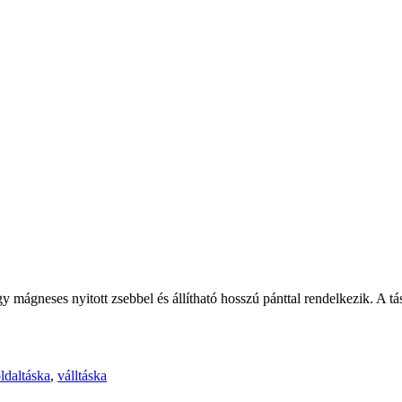
gy mágneses nyitott zsebbel és állítható hosszú pánttal rendelkezik. A tá
ldaltáska
,
válltáska