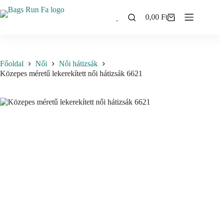
Skip
to
0,00
Ft
Shopping
content
cart
Főoldal
Női
Női hátizsák
Közepes méretű lekerekített női hátizsák 6621