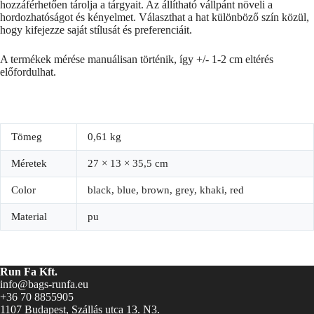
hozzáférhetően tárolja a tárgyait. Az állítható vállpánt növeli a
hordozhatóságot és kényelmet. Választhat a hat különböző szín közül,
hogy kifejezze saját stílusát és preferenciáit.
A termékek mérése manuálisan történik, így +/- 1-2 cm eltérés
előfordulhat.
Tömeg
0,61 kg
Méretek
27 × 13 × 35,5 cm
Color
black, blue, brown, grey, khaki, red
Material
pu
Run Fa Kft.
info@bags-runfa.eu
+36 70 8855905
1107 Budapest, Szállás utca 13. N3.