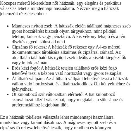
Közepes méretű lekerekített női hátizsák, egy elegáns és praktikus
választás lehet a mindennapi használatra. Nézzük meg a hátizsák
jellemzőit részletesebben:
Mágneses nyitott zseb: A hátizsák elején található mágneses zseb
gyors hozzáférést biztosít olyan tárgyakhoz, mint például
telefon, kulcsok vagy pénztárca. A kis vékony lehajtó és a fém
díszítés egyedi stílust ad neki.
Cipzáras fő rekesz: A hátizsák fő rekesze egy A4-es méretű
dokumentumok tárolására alkalmas és cipzárral zárható. Az
oldalfalán található kis nyitott zseb ideális a kisebb kiegészítők
vagy iratok számára.
Erős kézi fogó: A hátizsák tetején található erős kézi fogó
lehetővé teszi a kézben való hordozást vagy gyors felkapást.
Állítható vállpánt: Az állítható vállpánt lehetővé teszi a hátizsák
vállon való hordozását, és alkalmazkodik az Ön kényelméhez és
igényeihez.
Öt különböző színváltozatban elérhető: A hat különböző
színváltozat közül választhat, hogy megtalálja a stílusához és
preferenciáihoz legjobban illőt.
Ez a hátizsák tökéletes választás lehet mindennapi használatra,
munkához vagy kirándulásokhoz. A mágneses nyitott zseb és a
cipzáras fő rekesz lehetővé teszik, hogy rendben és könnyen