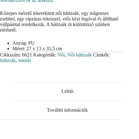
Jelentkezzen be az árakhoz.
Közepes méretű lekerekített női hátizsák, egy mágneses
zsebbel, egy cipzáras rekesszel, erős kézi fogóval és állítható
vállpánttal rendelkezik. A hátizsák öt különböző színben
elérhető.
Anyag: PU
Méret: 27 x 13 x 35,5 cm
Cikkszám:
6621
Kategóriák:
Női
,
Női hátizsák
Címkék:
hátizsák
,
mintás
Leírás
További információk