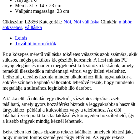
Méret: 31 x 14 x 23 cm
Vállpánt magassága: 23 cm
Cikkszám:
L2856
Kategóriák:
Női
,
Női válltáska
Címkék:
műbőr
,
sokzsebes
,
válltáska
Leírás
További információk
Ez a közepes méretű válltáska tökéletes választás azok számára, akik
stílusos, mégis praktikus kiegészítőt keresnek. A licsi mintás PU
anyag elegáns és modern megjelenést kölcsönöz a táskának, amely
remekül illeszkedik a mindennapi városi vagy üzleti viselethez.
Letisztult, elegáns fazonja minden alkalomhoz illik, ugyanakkor a
sokféle színben kapható változatok lehetővé teszik, hogy mindenki
megtalálja a stílusához leginkább illő darabot.
A táska elülső oldalán egy diszkrét, vízszintes cipzáras zseb
található, amely gyors hozzáférést biztosít a leggyakrabban használt
tárgyakhoz, például a kulcsokhoz vagy a telefonhoz. Az elöl
található zseb praktikus kialakítású és könnyedén hozzáférhető, így
a kisebb tárgyak mindig kéznél lehetnek.
Belsejében két tágas cipzáras rekesz található, amelyek biztosítják,
hogy minden fontos személyes tárgy elférjen. Az egyik rekesz