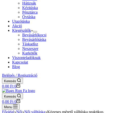
Hátizsák
Kézitáska
Pénztárca
Övtáska
Utazótáska
Akció
Kiegészítők
Bevásárlókocsi
Bevásárlótáska
Táskadísz
Neszeszer
Karkötők
Viszonteladóknak
Kapcsolat
Blog
Belépés / Regisztráció
Keresés
Shopping
0,00
Ft
0
cart
Keresés
Shopping
0,00
Ft
0
cart
Menu
Főoldal
Női
Női válltáska
Közepes méretű válltáska praktikus