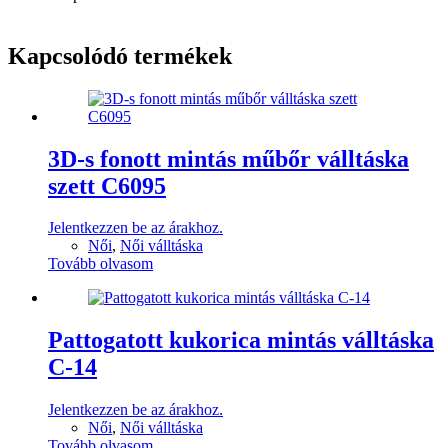
Kapcsolódó termékek
3D-s fonott mintás műbőr válltáska
szett C6095
Jelentkezzen be az árakhoz.
Női
,
Női válltáska
Tovább olvasom
Pattogatott kukorica mintás válltáska
C-14
Jelentkezzen be az árakhoz.
Női
,
Női válltáska
Tovább olvasom