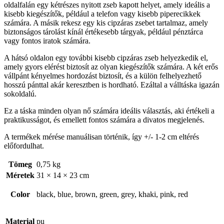
oldalfalán egy kétrészes nyitott zseb kapott helyet, amely ideális a
kisebb kiegészítők, például a telefon vagy kisebb piperecikkek
számára. A másik rekesz egy kis cipzáras zsebet tartalmaz, amely
biztonságos tárolást kínál értékesebb tárgyak, például pénztárca
vagy fontos iratok számára.
A hátsó oldalon egy további kisebb cipzáras zseb helyezkedik el,
amely gyors elérést biztosít az olyan kiegészítők számára. A két erős
vállpánt kényelmes hordozást biztosít, és a külön felhelyezhető
hosszú pánttal akár keresztben is hordható. Ezáltal a válltáska igazán
sokoldalú.
Ez a táska minden olyan nő számára ideális választás, aki értékeli a
praktikusságot, és emellett fontos számára a divatos megjelenés.
A termékek mérése manuálisan történik, így +/- 1-2 cm eltérés
előfordulhat.
Tömeg
0,75 kg
Méretek
31 × 14 × 23 cm
Color
black, blue, brown, green, grey, khaki, pink, red
Material
pu