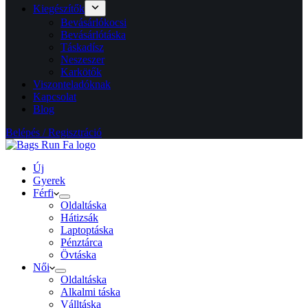
Kiegészítők
Bevásárlókocsi
Bevásárlótáska
Táskadísz
Neszeszer
Karkötők
Viszonteladóknak
Kapcsolat
Blog
Belépés / Regisztráció
Új
Gyerek
Férfi
Oldaltáska
Hátizsák
Laptoptáska
Pénztárca
Övtáska
Női
Oldaltáska
Alkalmi táska
Válltáska