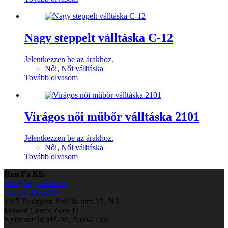
Nagy steppelt válltáska C-12
Jelentkezzen be az árakhoz.
Női
,
Női válltáska
Tovább olvasom
Virágos női műbőr válltáska 2101
Jelentkezzen be az árakhoz.
Női
,
Női válltáska
Tovább olvasom
Run Fa Kft.
info@bags-runfa.eu
+36 70 8855905
1107 Budapest, Szállás utca 13. N3.
Monori Center Zone D
Nyitvatartás: Hé.-Va. 9:00-17:00