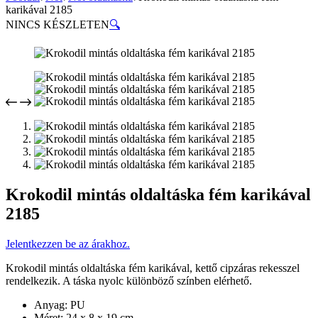
karikával 2185
NINCS KÉSZLETEN
🔍
Krokodil mintás oldaltáska fém karikával
2185
Jelentkezzen be az árakhoz.
Krokodil mintás oldaltáska fém karikával, kettő cipzáras rekesszel
rendelkezik. A táska nyolc különböző színben elérhető.
Anyag: PU
Méret: 24 x 8 x 19 cm