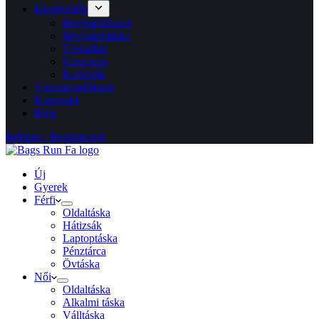
Kiegészítők
Bevásárlókocsi
Bevásárlótáska
Táskadísz
Neszeszer
Karkötők
Viszonteladóknak
Kapcsolat
Blog
Belépés / Regisztráció
Új
Gyerek
Férfi
Oldaltáska
Hátizsák
Laptoptáska
Pénztárca
Övtáska
Női
Oldaltáska
Alkalmi táska
Válltáska