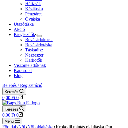
Hátizsák
Kézitáska
Pénztárca
Övtáska
Utazótáska
Akció
Kiegészítők
Bevásárlókocsi
Bevásárlótáska
Táskadísz
Neszeszer
Karkötők
Viszonteladóknak
Kapcsolat
Blog
Belépés / Regisztráció
Keresés
Shopping
0,00
Ft
0
cart
Keresés
Shopping
0,00
Ft
0
cart
Menu
Főoldal
Női
Női oldaltáska
Krokodil mintás oldaltáska fém