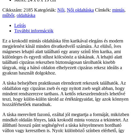
Cikkszám:
2185
Kategóriák:
Női
,
Női oldaltáska
Címkék:
mintás
,
műbőr
,
oldaltáska
Leírás
További információk
Ez a krokodil mintás oldaltáska fém karikával elegáns és modern
megjelenést kínál minden divatkedvelő számára. Az elülső, íves
mágneses lehajtó alatt található egy arany színű fém karika, ami
különleges és egyedi stílust kölcsönöz a táskának. A lehajtó alatt
található cipzáras rekeszben biztonságosan tárolhatók kisebb
tárgyak, míg a hátsó oldalon elhelyezett cipzáras rekesz ideális a
gyakran használt dolgokhoz.
A táska belsejében praktikusan elrendezett rekeszek találhatók. Az
oldalfalon egy cipzáras zseb és egy nyitott zseb segít abban, hogy
mindent rendszerezve tarthass. A kettős rekeszelrendezés lehetővé
teszi, hogy külön-külön tárold az értéktárgyaidat, így azok könnyen
hozzáférhetőek maradnak.
A táska merevített fazonú, ezáltal jól megtartja a formáját, miközben
mindkét oldalán fényes, lakk krokodil minta vonzza a tekintetet. Az
állítható hosszú pánt segítségével a táska kényelmesen hordható
vállon vagy keresztben is. Nyolc különböző színben elérhető, így