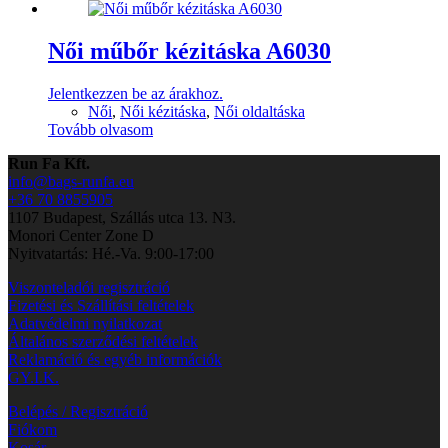
Női műbőr kézitáska A6030
Jelentkezzen be az árakhoz.
Női
,
Női kézitáska
,
Női oldaltáska
Tovább olvasom
Run Fa Kft.
info@bags-runfa.eu
+36 70 8855905
1107 Budapest, Szállás utca 13. N3.
Monori Center Zone D
Nyitvatartás: Hé.-Va. 9:00-17:00
Viszonteladói regisztráció
Fizetési és Szállítási feltételek
Adatvédelmi nyilatkozat
Általános szerződési feltételek
Reklamáció és egyéb információk
GY.I.K.
Belépés / Regisztráció
Fiókom
Kosár