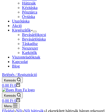
Hátizsák
Kézitáska
Pénztárca
Övtáska
Utazótáska
Akció
Kiegészítők
Bevásárlókocsi
Bevásárlótáska
Táskadísz
Neszeszer
Karkötők
Viszonteladóknak
Kapcsolat
Blog
Belépés / Regisztráció
Keresés
Shopping
0,00
Ft
0
cart
Keresés
Shopping
0,00
Ft
0
cart
Menu
Főoldal
Női
Női hátizsák
Lekerekített hátizsák három rekesszel