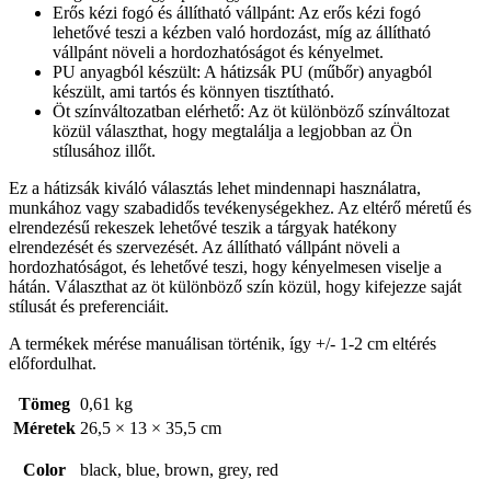
Erős kézi fogó és állítható vállpánt: Az erős kézi fogó
lehetővé teszi a kézben való hordozást, míg az állítható
vállpánt növeli a hordozhatóságot és kényelmet.
PU anyagból készült: A hátizsák PU (műbőr) anyagból
készült, ami tartós és könnyen tisztítható.
Öt színváltozatban elérhető: Az öt különböző színváltozat
közül választhat, hogy megtalálja a legjobban az Ön
stílusához illőt.
Ez a hátizsák kiváló választás lehet mindennapi használatra,
munkához vagy szabadidős tevékenységekhez. Az eltérő méretű és
elrendezésű rekeszek lehetővé teszik a tárgyak hatékony
elrendezését és szervezését. Az állítható vállpánt növeli a
hordozhatóságot, és lehetővé teszi, hogy kényelmesen viselje a
hátán. Választhat az öt különböző szín közül, hogy kifejezze saját
stílusát és preferenciáit.
A termékek mérése manuálisan történik, így +/- 1-2 cm eltérés
előfordulhat.
Tömeg
0,61 kg
Méretek
26,5 × 13 × 35,5 cm
Color
black, blue, brown, grey, red