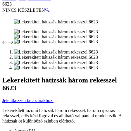
6623
NINCS KÉSZLETEN
🔍
Lekerekített hátizsák három rekesszel
6623
Jelentkezzen be az árakhoz.
Lekerekített fazonú hátizsák három rekesszel, három cipzáras
rekesszel, erős kézi fogóval és állítható vállpánttal rendelkezik. A
hátizsák öt különböző színben elérhető.
Anyag: PU