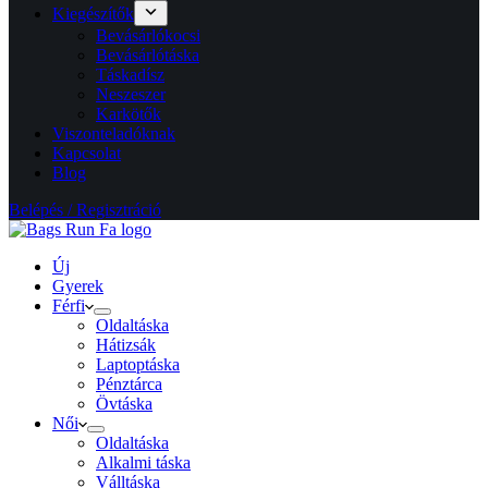
Kiegészítők
Bevásárlókocsi
Bevásárlótáska
Táskadísz
Neszeszer
Karkötők
Viszonteladóknak
Kapcsolat
Blog
Belépés / Regisztráció
Új
Gyerek
Férfi
Oldaltáska
Hátizsák
Laptoptáska
Pénztárca
Övtáska
Női
Oldaltáska
Alkalmi táska
Válltáska