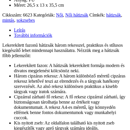
Méret: 26,5 x 13 x 35,5 cm
Cikkszám:
6623
Kategóriák:
Női
,
Női hátizsák
Címkék:
hátizsák
,
mintás
,
sokzsebes
Leírás
További információk
Lekerekített fazonú hátizsák három rekesszel, praktikus és stílusos
kiegészítő lehet mindennapi használatra. Nézzük meg a hátizsák
főbb jellemzőit:
Lekerekített fazon: A hátizsák lekerekített formája modern és
divatos megjelenést kölcsönöz neki.
Három cipzáras rekessz: A három különböző méretű cipzáras
rekessz lehetővé teszi az elrendezés és a tárgyak hatékony
szervezését. Az alsó rekesz különösen praktikus a kisebb
tárgyak vagy iratok számára.
Cipzárral zárható fő rekesz: A fő rekesz cipzárral zárható, így
biztonságosan tárolhatja benne az értékeit vagy
dokumentumait. A rekesz A4-es méretű, így könnyedén
elférnek benne fontos dokumentumok vagy munkahelyi
cuccok.
Kis nyitott zseb: Az oldalfalon található kis nyitott zseb
kiegészítők vagy apró tárgyak számára ideális.