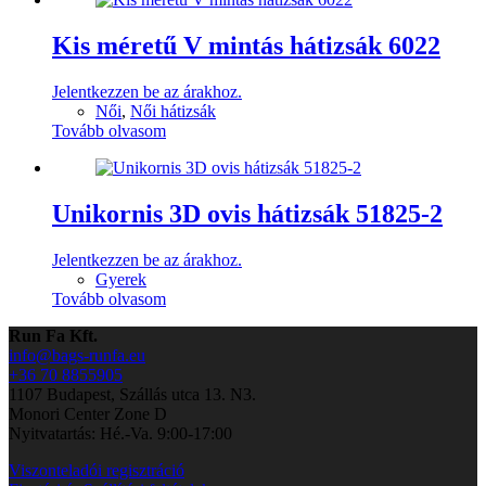
Kis méretű V mintás hátizsák 6022
Jelentkezzen be az árakhoz.
Női
,
Női hátizsák
Tovább olvasom
Unikornis 3D ovis hátizsák 51825-2
Jelentkezzen be az árakhoz.
Gyerek
Tovább olvasom
Run Fa Kft.
info@bags-runfa.eu
+36 70 8855905
1107 Budapest, Szállás utca 13. N3.
Monori Center Zone D
Nyitvatartás: Hé.-Va. 9:00-17:00
Viszonteladói regisztráció